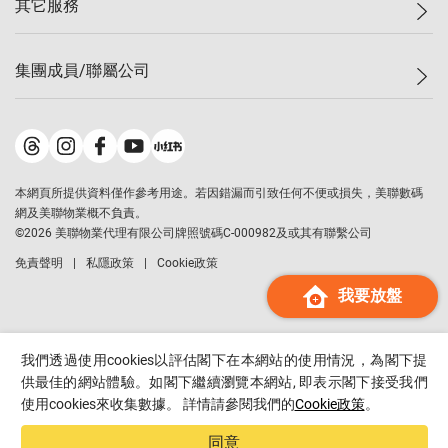
其它服務
美聯豪宅
查詢熱線
信心指數
獨家樓盤
聯絡我們
最新成交
屋苑專頁
租盤
集團成員/聯屬公司
按揭計算機
歷史成交
大灣區專頁
居屋專頁
負擔能力計算機
成交數據
樓市資訊
買賣流程
美聯物業
轉按計算機
屋苑成交排行榜
美聯精英會
鋑聯控股
*
繳款方式
地區百科
美聯慈善基金
美聯工商舖
*
本網頁所提供資料僅作參考用途。若因錯漏而引致任何不便或損失，美聯數碼
美善會
美聯中國
網及美聯物業概不負責。
地產代理管理協會
©
2026
美聯物業代理有限公司牌照號碼C-000982及或其有聯繫公司
美聯澳門
申報已遞交的購樓意向登記
免責聲明
私隱政策
Cookie政策
美聯金融集團
我要放盤
美聯移民顧問
美聯升學顧問
美聯測量師行
我們透過使用cookies以評估閣下在本網站的使用情況，為閣下提
香港置業
供最佳的網站體驗。如閣下繼續瀏覽本網站, 即表示閣下接受我們
使用cookies來收集數據。 詳情請參閱我們的
Cookie政策
。
經絡按揭
美聯會
同意