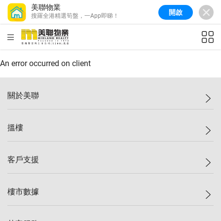
美聯物業
開啟
搜羅全港精選筍盤，一App即睇！
美聯信心指數
77.1
較上週
0.7%
較上月
-0.4%
(
03/08/2026
)
HKD
ft²
全港樓價指數
149.1
較上週
0%
較上月
0.4%
(
03/08/2026
)
An error occurred on client
港島樓價指數
157.4
較上週
-0.3%
較上月
-0.8%
(
03/08/2026
)
關於美聯
九龍樓價指數
156.4
較上週
-0.1%
較上月
0.3%
(
03/08/2026
)
美聯集團
搵樓
新界樓價指數
134.8
較上週
0.1%
較上月
0.9%
(
03/08/2026
)
投資者關係
美聯信心指數
77.1
較上週
0.7%
較上月
-0.4%
(
03/08/2026
)
集團動態
一手新盤
客戶支援
人才招募
二手盤
網站地圖
上車
自助放盤
樓市數據
減價
專業代理
低水
分行網絡
樓價指數