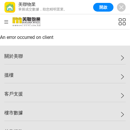
美聯物業
開啟
掌握成交數據，助您精明置業。
美聯信心指數
77.1
較上週
0.7%
較上月
-0.4%
(
03/08/2026
)
HKD
ft²
全港樓價指數
149.1
較上週
0%
較上月
0.4%
(
03/08/2026
)
An error occurred on client
港島樓價指數
157.4
較上週
-0.3%
較上月
-0.8%
(
03/08/2026
)
關於美聯
九龍樓價指數
156.4
較上週
-0.1%
較上月
0.3%
(
03/08/2026
)
美聯集團
搵樓
新界樓價指數
134.8
較上週
0.1%
較上月
0.9%
(
03/08/2026
)
投資者關係
美聯信心指數
77.1
較上週
0.7%
較上月
-0.4%
(
03/08/2026
)
集團動態
一手新盤
客戶支援
人才招募
二手盤
網站地圖
上車
自助放盤
樓市數據
減價
專業代理
低水
分行網絡
樓價指數