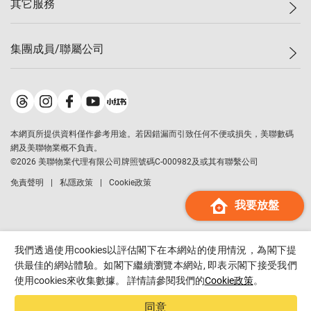
其它服務
美聯豪宅
查詢熱線
信心指數
獨家樓盤
聯絡我們
最新成交
屋苑專頁
租盤
集團成員/聯屬公司
按揭計算機
歷史成交
大灣區專頁
居屋專頁
負擔能力計算機
成交數據
樓市資訊
買賣流程
美聯物業
轉按計算機
屋苑成交排行榜
美聯精英會
鋑聯控股
*
繳款方式
地區百科
美聯慈善基金
美聯工商舖
*
本網頁所提供資料僅作參考用途。若因錯漏而引致任何不便或損失，美聯數碼
美善會
美聯中國
網及美聯物業概不負責。
地產代理管理協會
©
2026
美聯物業代理有限公司牌照號碼C-000982及或其有聯繫公司
美聯澳門
申報已遞交的購樓意向登記
免責聲明
私隱政策
Cookie政策
美聯金融集團
我要放盤
美聯移民顧問
美聯升學顧問
美聯測量師行
我們透過使用cookies以評估閣下在本網站的使用情況，為閣下提
香港置業
供最佳的網站體驗。如閣下繼續瀏覽本網站, 即表示閣下接受我們
使用cookies來收集數據。 詳情請參閱我們的
Cookie政策
。
經絡按揭
美聯會
同意