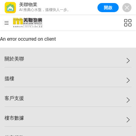
美聯物業
開啟
AI 推薦心水盤，搵樓快人一步。
美聯信心指數
77.1
較上週
0.7%
較上月
-0.4%
(
03/08/2026
)
HKD
ft²
全港樓價指數
149.1
較上週
0%
較上月
0.4%
(
03/08/2026
)
An error occurred on client
港島樓價指數
157.4
較上週
-0.3%
較上月
-0.8%
(
03/08/2026
)
關於美聯
九龍樓價指數
156.4
較上週
-0.1%
較上月
0.3%
(
03/08/2026
)
美聯集團
搵樓
新界樓價指數
134.8
較上週
0.1%
較上月
0.9%
(
03/08/2026
)
投資者關係
美聯信心指數
77.1
較上週
0.7%
較上月
-0.4%
(
03/08/2026
)
集團動態
一手新盤
客戶支援
人才招募
二手盤
網站地圖
上車
自助放盤
樓市數據
減價
專業代理
低水
分行網絡
樓價指數