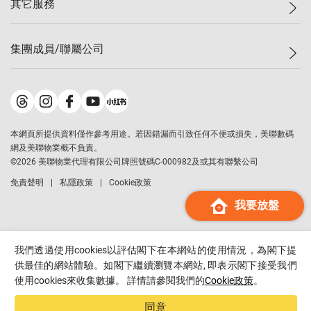
其它服務
美聯豪宅
查詢熱線
信心指數
獨家樓盤
聯絡我們
最新成交
屋苑專頁
租盤
集團成員/聯屬公司
按揭計算機
歷史成交
大灣區專頁
居屋專頁
負擔能力計算機
成交數據
樓市資訊
買賣流程
美聯物業
轉按計算機
屋苑成交排行榜
美聯精英會
鋑聯控股
*
繳款方式
地區百科
美聯慈善基金
美聯工商舖
*
本網頁所提供資料僅作參考用途。若因錯漏而引致任何不便或損失，美聯數碼
美善會
美聯中國
網及美聯物業概不負責。
地產代理管理協會
©
2026
美聯物業代理有限公司牌照號碼C-000982及或其有聯繫公司
美聯澳門
申報已遞交的購樓意向登記
免責聲明
私隱政策
Cookie政策
美聯金融集團
我要放盤
美聯移民顧問
美聯升學顧問
美聯測量師行
我們透過使用cookies以評估閣下在本網站的使用情況，為閣下提
香港置業
供最佳的網站體驗。如閣下繼續瀏覽本網站, 即表示閣下接受我們
使用cookies來收集數據。 詳情請參閱我們的
Cookie政策
。
經絡按揭
美聯會
同意