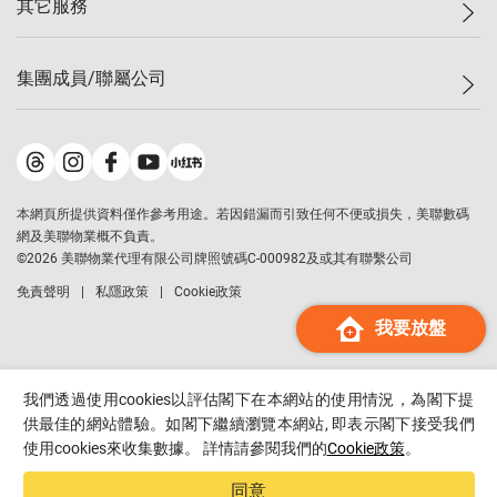
其它服務
美聯豪宅
查詢熱線
信心指數
獨家樓盤
聯絡我們
最新成交
屋苑專頁
租盤
集團成員/聯屬公司
按揭計算機
歷史成交
大灣區專頁
居屋專頁
負擔能力計算機
成交數據
樓市資訊
買賣流程
美聯物業
轉按計算機
屋苑成交排行榜
美聯精英會
鋑聯控股
*
繳款方式
地區百科
美聯慈善基金
美聯工商舖
*
本網頁所提供資料僅作參考用途。若因錯漏而引致任何不便或損失，美聯數碼
美善會
美聯中國
網及美聯物業概不負責。
地產代理管理協會
©
2026
美聯物業代理有限公司牌照號碼C-000982及或其有聯繫公司
美聯澳門
申報已遞交的購樓意向登記
免責聲明
私隱政策
Cookie政策
美聯金融集團
我要放盤
美聯移民顧問
美聯升學顧問
美聯測量師行
我們透過使用cookies以評估閣下在本網站的使用情況，為閣下提
香港置業
供最佳的網站體驗。如閣下繼續瀏覽本網站, 即表示閣下接受我們
使用cookies來收集數據。 詳情請參閱我們的
Cookie政策
。
經絡按揭
美聯會
同意