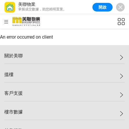
美聯物業
開啟
掌握成交數據，助您精明置業。
美聯信心指數
77.1
較上週
0.7%
較上月
-0.4%
(
03/08/2026
)
HKD
ft²
全港樓價指數
149.1
較上週
0%
較上月
0.4%
(
03/08/2026
)
An error occurred on client
港島樓價指數
157.4
較上週
-0.3%
較上月
-0.8%
(
03/08/2026
)
關於美聯
九龍樓價指數
156.4
較上週
-0.1%
較上月
0.3%
(
03/08/2026
)
美聯集團
搵樓
新界樓價指數
134.8
較上週
0.1%
較上月
0.9%
(
03/08/2026
)
投資者關係
美聯信心指數
77.1
較上週
0.7%
較上月
-0.4%
(
03/08/2026
)
集團動態
一手新盤
客戶支援
人才招募
二手盤
網站地圖
上車
自助放盤
樓市數據
減價
專業代理
低水
分行網絡
樓價指數