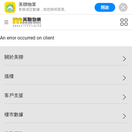
美聯物業
開啟
掌握成交數據，助您精明置業。
美聯信心指數
77.1
較上週
0.7%
較上月
-0.4%
(
03/08/2026
)
HKD
ft²
全港樓價指數
149.1
較上週
0%
較上月
0.4%
(
03/08/2026
)
An error occurred on client
港島樓價指數
157.4
較上週
-0.3%
較上月
-0.8%
(
03/08/2026
)
關於美聯
九龍樓價指數
156.4
較上週
-0.1%
較上月
0.3%
(
03/08/2026
)
美聯集團
搵樓
新界樓價指數
134.8
較上週
0.1%
較上月
0.9%
(
03/08/2026
)
投資者關係
美聯信心指數
77.1
較上週
0.7%
較上月
-0.4%
(
03/08/2026
)
集團動態
一手新盤
客戶支援
人才招募
二手盤
網站地圖
上車
自助放盤
樓市數據
減價
專業代理
低水
分行網絡
樓價指數