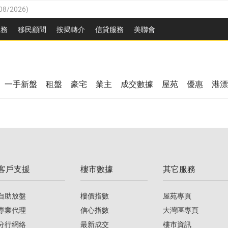
08/2026
)
8/2026
)
服務
移民顧問
按揭轉介
信貸服務
美聯會
/08/2026
)
08/2026
)
/08/2026
)
8/2026
)
3/08/2026
)
一手新盤
租盤
豪宅
業主
成交數據
屋苑
優惠
港漂
08/2026
)
/08/2026
)
/08/2026
)
3/08/2026
)
客戶支援
樓市數據
其它服務
08/2026
)
自助放盤
樓價指數
屋苑專頁
專業代理
信心指數
大灣區專頁
分行網絡
最新成交
樓市資訊