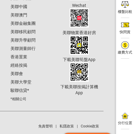
Wechat
美聯中國
樓盤比較
美聯澳門
美聯金融集團
美聯移民顧問
快閃賞
美聯物業香港好房
美聯升學顧問
美聯測量師行
繳費方式
香港置業
下載美聯筍盤App
經絡按揭
美聯會
美聯大學堂
下載美聯按揭計算機
駿聯信貸
*
App
*相關公司
分行位置
免責聲明
私隱政策
Cookie政策