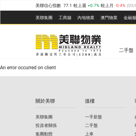
美聯信心指數
77.1
較上週
0.7%
較上月
-0.4%
(
03/
全港樓價指數
149.1
較上週
0%
較上月
0.4%
(
03/0
美聯集團
工商舖
內地物業
澳門物業
金融
港島樓價指數
157.4
較上週
-0.3%
較上月
-0.8%
(
03
美聯信心指數
77.1
較上週
0.7%
較上月
-0.4%
(
03/
九龍樓價指數
156.4
較上週
-0.1%
較上月
0.3%
(
03
全港樓價指數
149.1
較上週
0%
較上月
0.4%
(
03/0
新界樓價指數
134.8
較上週
0.1%
較上月
0.9%
(
0
二手盤
美聯信心指數
77.1
較上週
0.7%
較上月
-0.4%
(
03/
港島樓價指數
157.4
較上週
-0.3%
較上月
-0.8%
(
03
An error occurred on client
九龍樓價指數
156.4
較上週
-0.1%
較上月
0.3%
(
03
新界樓價指數
134.8
較上週
0.1%
較上月
0.9%
(
0
關於美聯
搵樓
美聯信心指數
77.1
較上週
0.7%
較上月
-0.4%
(
03/
美聯集團
一手新盤
投資者關係
二手盤
集團動態
上車