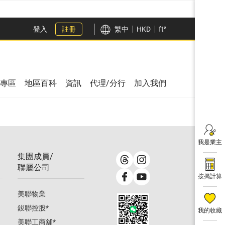
登入
註冊
繁中
HKD
ft²
專區
地區百科
資訊
代理/分行
加入我們
我是業主
集團成員/
聯屬公司
按揭計算
美聯物業
鋑聯控股
*
我的收藏
美聯工商舖
*