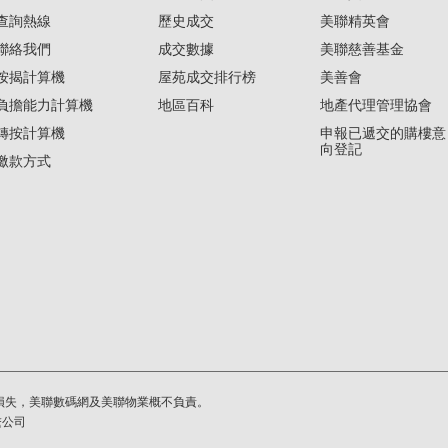
查詢熱線
歷史成交
美聯精英會
聯絡我們
成交數據
美聯慈善基金
按揭計算機
屋苑成交排行榜
美善會
負擔能力計算機
地區百科
地產代理管理協會
轉按計算機
申報已遞交的購樓意
向登記
繳款方式
損失，美聯數碼網及美聯物業概不負責。
繫公司