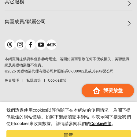
其它服務
美聯豪宅
查詢熱線
信心指數
獨家樓盤
聯絡我們
最新成交
屋苑專頁
租盤
集團成員/聯屬公司
按揭計算機
歷史成交
大灣區專頁
居屋專頁
負擔能力計算機
成交數據
樓市資訊
買賣流程
美聯物業
轉按計算機
屋苑成交排行榜
美聯精英會
鋑聯控股
*
繳款方式
地區百科
美聯慈善基金
美聯工商舖
*
本網頁所提供資料僅作參考用途。若因錯漏而引致任何不便或損失，美聯數碼
美善會
美聯中國
網及美聯物業概不負責。
地產代理管理協會
©
2026
美聯物業代理有限公司牌照號碼C-000982及或其有聯繫公司
美聯澳門
申報已遞交的購樓意向登記
免責聲明
私隱政策
Cookie政策
美聯金融集團
我要放盤
美聯移民顧問
美聯升學顧問
美聯測量師行
我們透過使用cookies以評估閣下在本網站的使用情況，為閣下提
香港置業
供最佳的網站體驗。如閣下繼續瀏覽本網站, 即表示閣下接受我們
使用cookies來收集數據。 詳情請參閱我們的
Cookie政策
。
經絡按揭
美聯會
同意