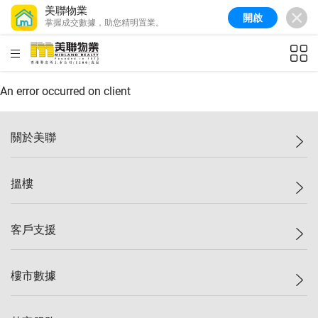
美聯物業
開啟
掌握成交數據，助您精明置業。
美聯信心指數
77.1
較上週
0.7%
較上月
-0.4%
(
03/08/2026
)
HKD
ft²
全港樓價指數
149.1
較上週
0%
較上月
0.4%
(
03/08/2026
)
An error occurred on client
港島樓價指數
157.4
較上週
-0.3%
較上月
-0.8%
(
03/08/2026
)
關於美聯
九龍樓價指數
156.4
較上週
-0.1%
較上月
0.3%
(
03/08/2026
)
美聯集團
搵樓
新界樓價指數
134.8
較上週
0.1%
較上月
0.9%
(
03/08/2026
)
投資者關係
美聯信心指數
77.1
較上週
0.7%
較上月
-0.4%
(
03/08/2026
)
集團動態
一手新盤
客戶支援
人才招募
二手盤
網站地圖
上車
自助放盤
樓市數據
減價
專業代理
低水
分行網絡
樓價指數