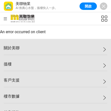
美聯物業
開啟
AI 推薦心水盤，搵樓快人一步。
美聯信心指數
77.1
較上週
0.7%
較上月
-0.4%
(
03/08/2026
)
HKD
ft²
全港樓價指數
149.1
較上週
0%
較上月
0.4%
(
03/08/2026
)
An error occurred on client
港島樓價指數
157.4
較上週
-0.3%
較上月
-0.8%
(
03/08/2026
)
關於美聯
九龍樓價指數
156.4
較上週
-0.1%
較上月
0.3%
(
03/08/2026
)
美聯集團
搵樓
新界樓價指數
134.8
較上週
0.1%
較上月
0.9%
(
03/08/2026
)
投資者關係
美聯信心指數
77.1
較上週
0.7%
較上月
-0.4%
(
03/08/2026
)
集團動態
一手新盤
客戶支援
人才招募
二手盤
網站地圖
上車
自助放盤
樓市數據
減價
專業代理
低水
分行網絡
樓價指數