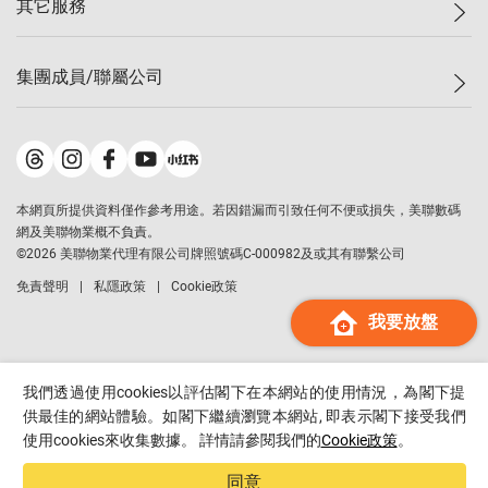
其它服務
美聯豪宅
查詢熱線
信心指數
獨家樓盤
聯絡我們
最新成交
屋苑專頁
租盤
集團成員/聯屬公司
按揭計算機
歷史成交
大灣區專頁
居屋專頁
負擔能力計算機
成交數據
樓市資訊
買賣流程
美聯物業
轉按計算機
屋苑成交排行榜
美聯精英會
鋑聯控股
*
繳款方式
地區百科
美聯慈善基金
美聯工商舖
*
本網頁所提供資料僅作參考用途。若因錯漏而引致任何不便或損失，美聯數碼
美善會
美聯中國
網及美聯物業概不負責。
地產代理管理協會
©
2026
美聯物業代理有限公司牌照號碼C-000982及或其有聯繫公司
美聯澳門
申報已遞交的購樓意向登記
免責聲明
私隱政策
Cookie政策
美聯金融集團
我要放盤
美聯移民顧問
美聯升學顧問
美聯測量師行
我們透過使用cookies以評估閣下在本網站的使用情況，為閣下提
香港置業
供最佳的網站體驗。如閣下繼續瀏覽本網站, 即表示閣下接受我們
使用cookies來收集數據。 詳情請參閱我們的
Cookie政策
。
經絡按揭
美聯會
同意