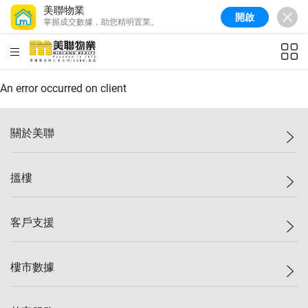
美聯物業
開啟
掌握成交數據，助您精明置業。
美聯信心指數
77.1
較上週
0.7%
較上月
-0.4%
(
03/08/2026
)
HKD
ft²
全港樓價指數
149.1
較上週
0%
較上月
0.4%
(
03/08/2026
)
An error occurred on client
港島樓價指數
157.4
較上週
-0.3%
較上月
-0.8%
(
03/08/2026
)
關於美聯
九龍樓價指數
156.4
較上週
-0.1%
較上月
0.3%
(
03/08/2026
)
美聯集團
搵樓
新界樓價指數
134.8
較上週
0.1%
較上月
0.9%
(
03/08/2026
)
投資者關係
美聯信心指數
77.1
較上週
0.7%
較上月
-0.4%
(
03/08/2026
)
集團動態
一手新盤
客戶支援
人才招募
二手盤
網站地圖
上車
自助放盤
樓市數據
減價
專業代理
低水
分行網絡
樓價指數