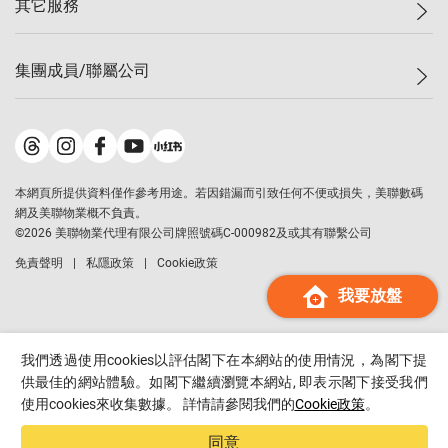
其它服務
美聯豪宅
查詢熱線
信心指數
獨家樓盤
聯絡我們
最新成交
屋苑專頁
租盤
集團成員/聯屬公司
按揭計算機
歷史成交
大灣區專頁
居屋專頁
負擔能力計算機
成交數據
樓市資訊
買賣流程
美聯物業
轉按計算機
屋苑成交排行榜
美聯精英會
鋑聯控股
*
繳款方式
地區百科
美聯慈善基金
美聯工商舖
*
本網頁所提供資料僅作參考用途。若因錯漏而引致任何不便或損失，美聯數碼
美善會
美聯中國
網及美聯物業概不負責。
地產代理管理協會
©
2026
美聯物業代理有限公司牌照號碼C-000982及或其有聯繫公司
美聯澳門
申報已遞交的購樓意向登記
免責聲明
私隱政策
Cookie政策
美聯金融集團
我要放盤
美聯移民顧問
美聯升學顧問
美聯測量師行
我們透過使用cookies以評估閣下在本網站的使用情況，為閣下提
香港置業
供最佳的網站體驗。如閣下繼續瀏覽本網站, 即表示閣下接受我們
使用cookies來收集數據。 詳情請參閱我們的
Cookie政策
。
經絡按揭
美聯會
同意