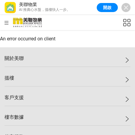
美聯物業
開啟
AI 推薦心水盤，搵樓快人一步。
美聯信心指數
77.1
較上週
0.7%
較上月
-0.4%
(
03/08/2026
)
HKD
ft²
全港樓價指數
149.1
較上週
0%
較上月
0.4%
(
03/08/2026
)
An error occurred on client
港島樓價指數
157.4
較上週
-0.3%
較上月
-0.8%
(
03/08/2026
)
關於美聯
九龍樓價指數
156.4
較上週
-0.1%
較上月
0.3%
(
03/08/2026
)
美聯集團
搵樓
新界樓價指數
134.8
較上週
0.1%
較上月
0.9%
(
03/08/2026
)
投資者關係
美聯信心指數
77.1
較上週
0.7%
較上月
-0.4%
(
03/08/2026
)
集團動態
一手新盤
客戶支援
人才招募
二手盤
網站地圖
上車
自助放盤
樓市數據
減價
專業代理
低水
分行網絡
樓價指數