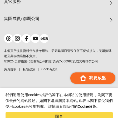
其它服務
美聯豪宅
查詢熱線
信心指數
獨家樓盤
聯絡我們
最新成交
屋苑專頁
租盤
集團成員/聯屬公司
按揭計算機
歷史成交
大灣區專頁
居屋專頁
負擔能力計算機
成交數據
樓市資訊
買賣流程
美聯物業
轉按計算機
屋苑成交排行榜
美聯精英會
鋑聯控股
*
繳款方式
地區百科
美聯慈善基金
美聯工商舖
*
本網頁所提供資料僅作參考用途。若因錯漏而引致任何不便或損失，美聯數碼
美善會
美聯中國
網及美聯物業概不負責。
地產代理管理協會
©
2026
美聯物業代理有限公司牌照號碼C-000982及或其有聯繫公司
美聯澳門
申報已遞交的購樓意向登記
免責聲明
私隱政策
Cookie政策
美聯金融集團
我要放盤
美聯移民顧問
美聯升學顧問
美聯測量師行
我們透過使用cookies以評估閣下在本網站的使用情況，為閣下提
香港置業
供最佳的網站體驗。如閣下繼續瀏覽本網站, 即表示閣下接受我們
使用cookies來收集數據。 詳情請參閱我們的
Cookie政策
。
經絡按揭
美聯會
同意