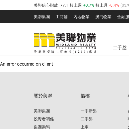
美聯信心指數
77.1
較上週
0.7%
較上月
-0.4%
(
03/
全港樓價指數
149.1
較上週
0%
較上月
0.4%
(
03/0
美聯集團
工商舖
內地物業
澳門物業
金融
港島樓價指數
157.4
較上週
-0.3%
較上月
-0.8%
(
03
美聯信心指數
77.1
較上週
0.7%
較上月
-0.4%
(
03/
九龍樓價指數
156.4
較上週
-0.1%
較上月
0.3%
(
03
全港樓價指數
149.1
較上週
0%
較上月
0.4%
(
03/0
新界樓價指數
134.8
較上週
0.1%
較上月
0.9%
(
0
二手盤
美聯信心指數
77.1
較上週
0.7%
較上月
-0.4%
(
03/
港島樓價指數
157.4
較上週
-0.3%
較上月
-0.8%
(
03
An error occurred on client
九龍樓價指數
156.4
較上週
-0.1%
較上月
0.3%
(
03
新界樓價指數
134.8
較上週
0.1%
較上月
0.9%
(
0
關於美聯
搵樓
美聯信心指數
77.1
較上週
0.7%
較上月
-0.4%
(
03/
美聯集團
一手新盤
投資者關係
二手盤
集團動態
上車