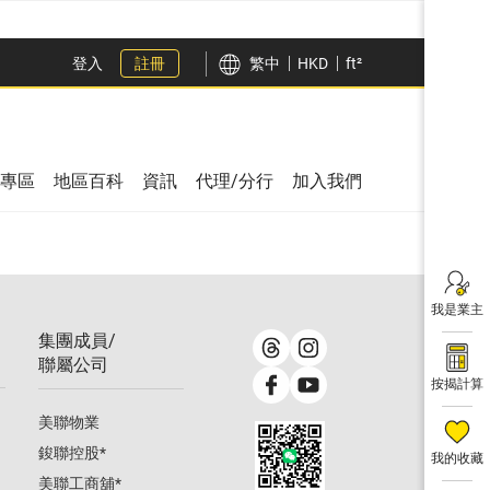
登入
註冊
繁中
HKD
ft²
專區
地區百科
資訊
代理/分行
加入我們
我是業主
集團成員/
聯屬公司
按揭計算
美聯物業
鋑聯控股
*
我的收藏
美聯工商舖
*