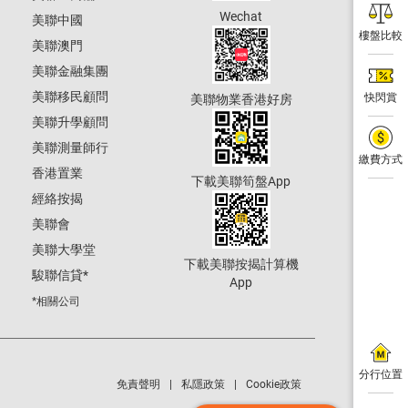
Wechat
美聯中國
樓盤比較
美聯澳門
美聯金融集團
美聯移民顧問
快閃賞
美聯物業香港好房
美聯升學顧問
美聯測量師行
繳費方式
香港置業
下載美聯筍盤App
經絡按揭
美聯會
美聯大學堂
下載美聯按揭計算機
駿聯信貸
*
App
*相關公司
分行位置
免責聲明
私隱政策
Cookie政策