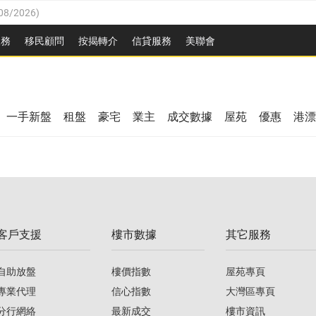
08/2026
)
8/2026
)
服務
移民顧問
按揭轉介
信貸服務
美聯會
/08/2026
)
08/2026
)
/08/2026
)
8/2026
)
3/08/2026
)
一手新盤
租盤
豪宅
業主
成交數據
屋苑
優惠
港漂
08/2026
)
/08/2026
)
/08/2026
)
3/08/2026
)
客戶支援
樓市數據
其它服務
08/2026
)
自助放盤
樓價指數
屋苑專頁
專業代理
信心指數
大灣區專頁
分行網絡
最新成交
樓市資訊