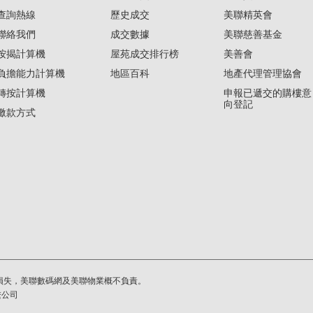
查詢熱線
歷史成交
美聯精英會
聯絡我們
成交數據
美聯慈善基金
按揭計算機
屋苑成交排行榜
美善會
負擔能力計算機
地區百科
地產代理管理協會
轉按計算機
申報已遞交的購樓意
向登記
繳款方式
損失，美聯數碼網及美聯物業概不負責。
繫公司