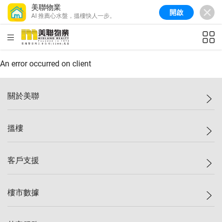
美聯物業
開啟
AI 推薦心水盤，搵樓快人一步。
美聯信心指數
77.1
較上週
0.7%
較上月
-0.4%
(
03/08/2026
)
HKD
ft²
全港樓價指數
149.1
較上週
0%
較上月
0.4%
(
03/08/2026
)
An error occurred on client
港島樓價指數
157.4
較上週
-0.3%
較上月
-0.8%
(
03/08/2026
)
關於美聯
九龍樓價指數
156.4
較上週
-0.1%
較上月
0.3%
(
03/08/2026
)
美聯集團
搵樓
新界樓價指數
134.8
較上週
0.1%
較上月
0.9%
(
03/08/2026
)
投資者關係
美聯信心指數
77.1
較上週
0.7%
較上月
-0.4%
(
03/08/2026
)
集團動態
一手新盤
客戶支援
人才招募
二手盤
網站地圖
上車
自助放盤
樓市數據
減價
專業代理
低水
分行網絡
樓價指數