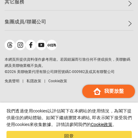
其它服務
美聯豪宅
查詢熱線
信心指數
獨家樓盤
聯絡我們
最新成交
屋苑專頁
租盤
集團成員/聯屬公司
按揭計算機
歷史成交
大灣區專頁
居屋專頁
負擔能力計算機
成交數據
樓市資訊
買賣流程
美聯物業
轉按計算機
屋苑成交排行榜
美聯精英會
鋑聯控股
*
繳款方式
地區百科
美聯慈善基金
美聯工商舖
*
本網頁所提供資料僅作參考用途。若因錯漏而引致任何不便或損失，美聯數碼
美善會
美聯中國
網及美聯物業概不負責。
地產代理管理協會
©
2026
美聯物業代理有限公司牌照號碼C-000982及或其有聯繫公司
美聯澳門
申報已遞交的購樓意向登記
免責聲明
私隱政策
Cookie政策
美聯金融集團
我要放盤
美聯移民顧問
美聯升學顧問
美聯測量師行
我們透過使用cookies以評估閣下在本網站的使用情況，為閣下提
香港置業
供最佳的網站體驗。如閣下繼續瀏覽本網站, 即表示閣下接受我們
使用cookies來收集數據。 詳情請參閱我們的
Cookie政策
。
經絡按揭
美聯會
同意