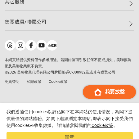
其它服務
美聯豪宅
查詢熱線
信心指數
獨家樓盤
聯絡我們
最新成交
屋苑專頁
租盤
集團成員/聯屬公司
按揭計算機
歷史成交
大灣區專頁
居屋專頁
負擔能力計算機
成交數據
樓市資訊
買賣流程
美聯物業
轉按計算機
屋苑成交排行榜
美聯精英會
鋑聯控股
*
繳款方式
地區百科
美聯慈善基金
美聯工商舖
*
本網頁所提供資料僅作參考用途。若因錯漏而引致任何不便或損失，美聯數碼
美善會
美聯中國
網及美聯物業概不負責。
地產代理管理協會
©
2026
美聯物業代理有限公司牌照號碼C-000982及或其有聯繫公司
美聯澳門
申報已遞交的購樓意向登記
免責聲明
私隱政策
Cookie政策
美聯金融集團
我要放盤
美聯移民顧問
美聯升學顧問
美聯測量師行
我們透過使用cookies以評估閣下在本網站的使用情況，為閣下提
香港置業
供最佳的網站體驗。如閣下繼續瀏覽本網站, 即表示閣下接受我們
使用cookies來收集數據。 詳情請參閱我們的
Cookie政策
。
經絡按揭
美聯會
同意