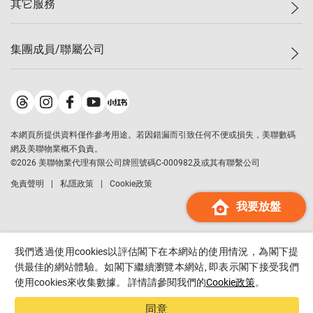
其它服務
美聯豪宅
查詢熱線
信心指數
獨家樓盤
聯絡我們
最新成交
屋苑專頁
租盤
集團成員/聯屬公司
按揭計算機
歷史成交
大灣區專頁
居屋專頁
負擔能力計算機
成交數據
樓市資訊
買賣流程
美聯物業
轉按計算機
屋苑成交排行榜
美聯精英會
鋑聯控股
*
繳款方式
地區百科
美聯慈善基金
美聯工商舖
*
本網頁所提供資料僅作參考用途。若因錯漏而引致任何不便或損失，美聯數碼
美善會
美聯中國
網及美聯物業概不負責。
地產代理管理協會
©
2026
美聯物業代理有限公司牌照號碼C-000982及或其有聯繫公司
美聯澳門
申報已遞交的購樓意向登記
免責聲明
私隱政策
Cookie政策
美聯金融集團
我要放盤
美聯移民顧問
美聯升學顧問
美聯測量師行
我們透過使用cookies以評估閣下在本網站的使用情況，為閣下提
香港置業
供最佳的網站體驗。如閣下繼續瀏覽本網站, 即表示閣下接受我們
使用cookies來收集數據。 詳情請參閱我們的
Cookie政策
。
經絡按揭
美聯會
同意