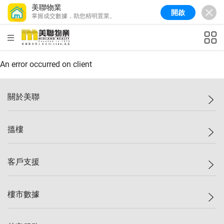
美聯物業
開啟
掌握成交數據，助您精明置業。
美聯信心指數
77.1
較上週
0.7%
較上月
-0.4%
(
03/08/2026
)
HKD
ft²
全港樓價指數
149.1
較上週
0%
較上月
0.4%
(
03/08/2026
)
An error occurred on client
港島樓價指數
157.4
較上週
-0.3%
較上月
-0.8%
(
03/08/2026
)
關於美聯
九龍樓價指數
156.4
較上週
-0.1%
較上月
0.3%
(
03/08/2026
)
美聯集團
搵樓
新界樓價指數
134.8
較上週
0.1%
較上月
0.9%
(
03/08/2026
)
投資者關係
美聯信心指數
77.1
較上週
0.7%
較上月
-0.4%
(
03/08/2026
)
集團動態
一手新盤
客戶支援
人才招募
二手盤
網站地圖
上車
自助放盤
樓市數據
減價
專業代理
低水
分行網絡
樓價指數