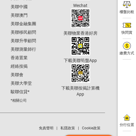
Wechat
美聯中國
樓盤比較
美聯澳門
美聯金融集團
美聯移民顧問
快閃賞
美聯物業香港好房
美聯升學顧問
美聯測量師行
繳費方式
香港置業
下載美聯筍盤App
經絡按揭
美聯會
美聯大學堂
下載美聯按揭計算機
駿聯信貸
*
App
*相關公司
分行位置
免責聲明
私隱政策
Cookie政策