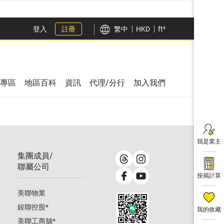
登入
註冊
繁中
HKD
ft²
專區
地區百科
資訊
代理/分行
加入我們
我是業主
集團成員/
聯屬公司
按揭計算
美聯物業
鋑聯控股
*
我的收藏
美聯工商舖
*