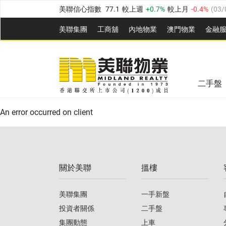
美聯信心指數
77.1
較上週
0.7%
較上月
-0.4%
(
03/
全港樓價指數
149.1
較上週
0%
較上月
0.4%
(
03/0
美聯集團
工商舖
內地物業
澳門物業
金融
港島樓價指數
157.4
較上週
-0.3%
較上月
-0.8%
(
03
美聯信心指數
77.1
較上週
0.7%
較上月
-0.4%
(
03/
九龍樓價指數
156.4
較上週
-0.1%
較上月
0.3%
(
03
全港樓價指數
149.1
較上週
0%
較上月
0.4%
(
03/0
新界樓價指數
134.8
較上週
0.1%
較上月
0.9%
(
0
二手盤
美聯信心指數
77.1
較上週
0.7%
較上月
-0.4%
(
03/
港島樓價指數
157.4
較上週
-0.3%
較上月
-0.8%
(
03
An error occurred on client
九龍樓價指數
156.4
較上週
-0.1%
較上月
0.3%
(
03
新界樓價指數
134.8
較上週
0.1%
較上月
0.9%
(
0
關於美聯
搵樓
美聯信心指數
77.1
較上週
0.7%
較上月
-0.4%
(
03/
美聯集團
一手新盤
投資者關係
二手盤
集團動態
上車