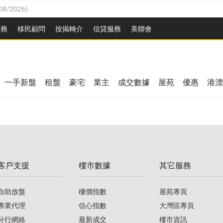
08/2026
)
8/2026
)
服務
移民顧問
按揭轉介
信貸服務
美聯會
/08/2026
)
08/2026
)
/08/2026
)
8/2026
)
3/08/2026
)
一手新盤
租盤
豪宅
業主
成交數據
屋苑
優惠
港漂
08/2026
)
/08/2026
)
/08/2026
)
3/08/2026
)
客戶支援
樓市數據
其它服務
08/2026
)
自助放盤
樓價指數
屋苑專頁
專業代理
信心指數
大灣區專頁
分行網絡
最新成交
樓市資訊