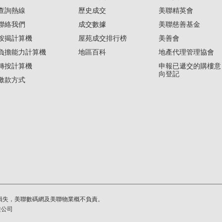
查詢熱線
歷史成交
美聯精英會
聯絡我們
成交數據
美聯慈善基金
按揭計算機
屋苑成交排行榜
美善會
負擔能力計算機
地區百科
地產代理管理協會
轉按計算機
申報已遞交的購樓意
向登記
繳款方式
損失，美聯數碼網及美聯物業概不負責。
繫公司