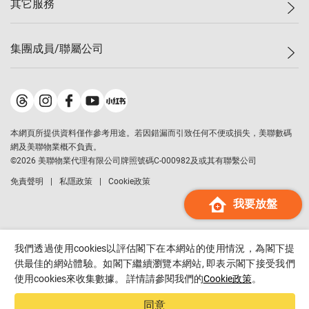
其它服務
美聯豪宅
查詢熱線
信心指數
獨家樓盤
聯絡我們
最新成交
屋苑專頁
租盤
集團成員/聯屬公司
按揭計算機
歷史成交
大灣區專頁
居屋專頁
負擔能力計算機
成交數據
樓市資訊
買賣流程
美聯物業
轉按計算機
屋苑成交排行榜
美聯精英會
鋑聯控股
*
繳款方式
地區百科
美聯慈善基金
美聯工商舖
*
本網頁所提供資料僅作參考用途。若因錯漏而引致任何不便或損失，美聯數碼
美善會
美聯中國
網及美聯物業概不負責。
地產代理管理協會
©
2026
美聯物業代理有限公司牌照號碼C-000982及或其有聯繫公司
美聯澳門
申報已遞交的購樓意向登記
免責聲明
私隱政策
Cookie政策
美聯金融集團
我要放盤
美聯移民顧問
美聯升學顧問
美聯測量師行
我們透過使用cookies以評估閣下在本網站的使用情況，為閣下提
香港置業
供最佳的網站體驗。如閣下繼續瀏覽本網站, 即表示閣下接受我們
使用cookies來收集數據。 詳情請參閱我們的
Cookie政策
。
經絡按揭
美聯會
同意