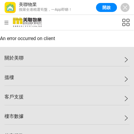
美聯物業
開啟
搜羅全港精選筍盤，一App即睇！
美聯信心指數
77.1
較上週
0.7%
較上月
-0.4%
(
03/08/2026
)
HKD
ft²
全港樓價指數
149.1
較上週
0%
較上月
0.4%
(
03/08/2026
)
An error occurred on client
港島樓價指數
157.4
較上週
-0.3%
較上月
-0.8%
(
03/08/2026
)
關於美聯
九龍樓價指數
156.4
較上週
-0.1%
較上月
0.3%
(
03/08/2026
)
美聯集團
搵樓
新界樓價指數
134.8
較上週
0.1%
較上月
0.9%
(
03/08/2026
)
投資者關係
美聯信心指數
77.1
較上週
0.7%
較上月
-0.4%
(
03/08/2026
)
集團動態
一手新盤
客戶支援
人才招募
二手盤
網站地圖
上車
自助放盤
樓市數據
減價
專業代理
低水
分行網絡
樓價指數