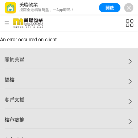
美聯物業
開啟
搜羅全港精選筍盤，一App即睇！
美聯信心指數
77.1
較上週
0.7%
較上月
-0.4%
(
03/08/2026
)
HKD
ft²
全港樓價指數
149.1
較上週
0%
較上月
0.4%
(
03/08/2026
)
An error occurred on client
港島樓價指數
157.4
較上週
-0.3%
較上月
-0.8%
(
03/08/2026
)
關於美聯
九龍樓價指數
156.4
較上週
-0.1%
較上月
0.3%
(
03/08/2026
)
美聯集團
搵樓
新界樓價指數
134.8
較上週
0.1%
較上月
0.9%
(
03/08/2026
)
投資者關係
美聯信心指數
77.1
較上週
0.7%
較上月
-0.4%
(
03/08/2026
)
集團動態
一手新盤
客戶支援
人才招募
二手盤
網站地圖
上車
自助放盤
樓市數據
減價
專業代理
低水
分行網絡
樓價指數