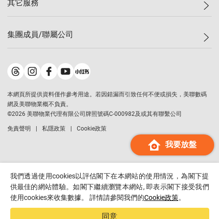
其它服務
美聯豪宅
查詢熱線
信心指數
獨家樓盤
聯絡我們
最新成交
屋苑專頁
租盤
集團成員/聯屬公司
按揭計算機
歷史成交
大灣區專頁
居屋專頁
負擔能力計算機
成交數據
樓市資訊
買賣流程
美聯物業
轉按計算機
屋苑成交排行榜
美聯精英會
鋑聯控股
*
繳款方式
地區百科
美聯慈善基金
美聯工商舖
*
本網頁所提供資料僅作參考用途。若因錯漏而引致任何不便或損失，美聯數碼
美善會
美聯中國
網及美聯物業概不負責。
地產代理管理協會
©
2026
美聯物業代理有限公司牌照號碼C-000982及或其有聯繫公司
美聯澳門
申報已遞交的購樓意向登記
免責聲明
私隱政策
Cookie政策
美聯金融集團
我要放盤
美聯移民顧問
美聯升學顧問
美聯測量師行
我們透過使用cookies以評估閣下在本網站的使用情況，為閣下提
香港置業
供最佳的網站體驗。如閣下繼續瀏覽本網站, 即表示閣下接受我們
使用cookies來收集數據。 詳情請參閱我們的
Cookie政策
。
經絡按揭
美聯會
同意