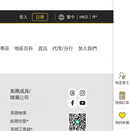
登入
註冊
繁中
HKD
ft²
專區
地區百科
資訊
代理/分行
加入我們
我是業主
集團成員/
聯屬公司
按揭計算
美聯物業
鋑聯控股
*
我的收藏
美聯工商舖
*