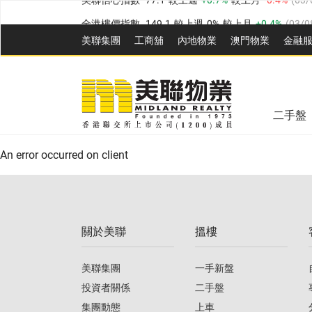
全港樓價指數
149.1
較上週
0%
較上月
0.4%
(
03/0
港島樓價指數
157.4
較上週
-0.3%
較上月
-0.8%
(
03
美聯集團
工商舖
內地物業
澳門物業
金融
九龍樓價指數
156.4
較上週
-0.1%
較上月
0.3%
(
03
美聯信心指數
77.1
較上週
0.7%
較上月
-0.4%
(
03/
新界樓價指數
134.8
較上週
0.1%
較上月
0.9%
(
0
全港樓價指數
149.1
較上週
0%
較上月
0.4%
(
03/0
美聯信心指數
77.1
較上週
0.7%
較上月
-0.4%
(
03/
二手盤
港島樓價指數
157.4
較上週
-0.3%
較上月
-0.8%
(
03
An error occurred on client
九龍樓價指數
156.4
較上週
-0.1%
較上月
0.3%
(
03
新界樓價指數
134.8
較上週
0.1%
較上月
0.9%
(
0
關於美聯
搵樓
美聯信心指數
77.1
較上週
0.7%
較上月
-0.4%
(
03/
美聯集團
一手新盤
投資者關係
二手盤
集團動態
上車