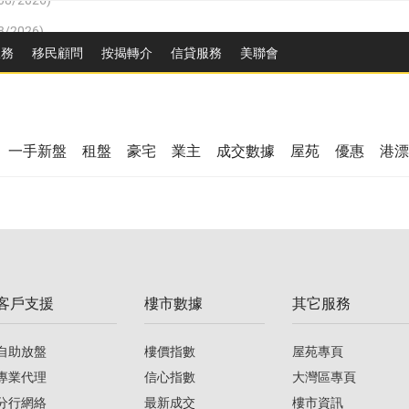
8/2026
)
/08/2026
)
服務
移民顧問
按揭轉介
信貸服務
美聯會
/08/2026
)
08/2026
)
3/08/2026
)
8/2026
)
08/2026
)
一手新盤
租盤
豪宅
業主
成交數據
屋苑
優惠
港漂
/08/2026
)
/08/2026
)
3/08/2026
)
客戶支援
樓市數據
其它服務
08/2026
)
自助放盤
樓價指數
屋苑專頁
專業代理
信心指數
大灣區專頁
分行網絡
最新成交
樓市資訊