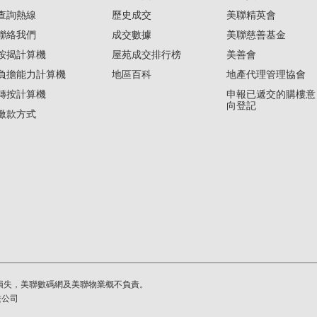
查詢熱線
歷史成交
美聯精英會
聯絡我們
成交數據
美聯慈善基金
按揭計算機
屋苑成交排行榜
美善會
負擔能力計算機
地區百科
地產代理管理協會
轉按計算機
申報已遞交的購樓意
向登記
繳款方式
損失，美聯數碼網及美聯物業概不負責。
繫公司