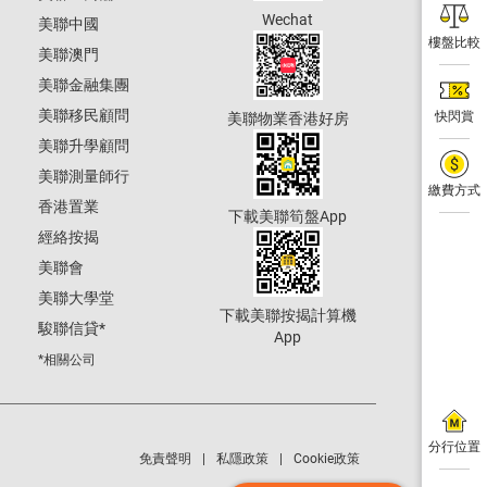
Wechat
美聯中國
樓盤比較
美聯澳門
美聯金融集團
美聯移民顧問
快閃賞
美聯物業香港好房
美聯升學顧問
美聯測量師行
繳費方式
香港置業
下載美聯筍盤App
經絡按揭
美聯會
美聯大學堂
下載美聯按揭計算機
駿聯信貸
*
App
*相關公司
分行位置
免責聲明
私隱政策
Cookie政策