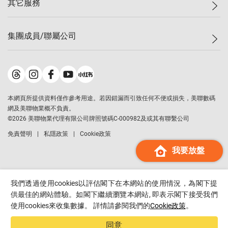
其它服務
美聯豪宅
查詢熱線
信心指數
獨家樓盤
聯絡我們
最新成交
屋苑專頁
租盤
集團成員/聯屬公司
按揭計算機
歷史成交
大灣區專頁
居屋專頁
負擔能力計算機
成交數據
樓市資訊
買賣流程
美聯物業
轉按計算機
屋苑成交排行榜
美聯精英會
鋑聯控股
*
繳款方式
地區百科
美聯慈善基金
美聯工商舖
*
本網頁所提供資料僅作參考用途。若因錯漏而引致任何不便或損失，美聯數碼
美善會
美聯中國
網及美聯物業概不負責。
地產代理管理協會
©
2026
美聯物業代理有限公司牌照號碼C-000982及或其有聯繫公司
美聯澳門
申報已遞交的購樓意向登記
免責聲明
私隱政策
Cookie政策
美聯金融集團
我要放盤
美聯移民顧問
美聯升學顧問
美聯測量師行
我們透過使用cookies以評估閣下在本網站的使用情況，為閣下提
香港置業
供最佳的網站體驗。如閣下繼續瀏覽本網站, 即表示閣下接受我們
使用cookies來收集數據。 詳情請參閱我們的
Cookie政策
。
經絡按揭
美聯會
同意