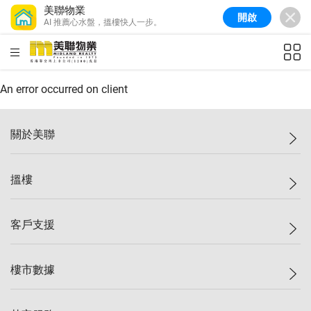
美聯物業
開啟
AI 推薦心水盤，搵樓快人一步。
美聯信心指數
77.1
較上週
0.7%
較上月
-0.4%
(
03/08/2026
)
HKD
ft²
全港樓價指數
149.1
較上週
0%
較上月
0.4%
(
03/08/2026
)
An error occurred on client
港島樓價指數
157.4
較上週
-0.3%
較上月
-0.8%
(
03/08/2026
)
關於美聯
九龍樓價指數
156.4
較上週
-0.1%
較上月
0.3%
(
03/08/2026
)
美聯集團
搵樓
新界樓價指數
134.8
較上週
0.1%
較上月
0.9%
(
03/08/2026
)
投資者關係
美聯信心指數
77.1
較上週
0.7%
較上月
-0.4%
(
03/08/2026
)
集團動態
一手新盤
客戶支援
人才招募
二手盤
網站地圖
上車
自助放盤
樓市數據
減價
專業代理
低水
分行網絡
樓價指數