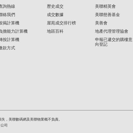
查詢熱線
歷史成交
美聯精英會
聯絡我們
成交數據
美聯慈善基金
按揭計算機
屋苑成交排行榜
美善會
負擔能力計算機
地區百科
地產代理管理協會
轉按計算機
申報已遞交的購樓意
向登記
繳款方式
損失，美聯數碼網及美聯物業概不負責。
繫公司