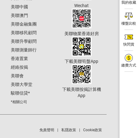
我的收藏
Wechat
美聯中國
美聯澳門
樓盤比較
美聯金融集團
美聯移民顧問
美聯物業香港好房
美聯升學顧問
快閃賞
美聯測量師行
香港置業
下載美聯筍盤App
繳費方式
經絡按揭
美聯會
美聯大學堂
下載美聯按揭計算機
駿聯信貸
*
App
*相關公司
免責聲明
私隱政策
Cookie政策