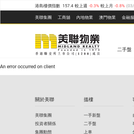
港島樓價指數
157.4
較上週
-0.3%
較上月
-0.8%
(
03
九龍樓價指數
156.4
較上週
-0.1%
較上月
0.3%
(
03
美聯集團
工商舖
內地物業
澳門物業
金融
新界樓價指數
134.8
較上週
0.1%
較上月
0.9%
(
0
美聯信心指數
77.1
較上週
0.7%
較上月
-0.4%
(
03/
美聯信心指數
77.1
較上週
0.7%
較上月
-0.4%
(
03/
全港樓價指數
149.1
較上週
0%
較上月
0.4%
(
03/0
二手盤
港島樓價指數
157.4
較上週
-0.3%
較上月
-0.8%
(
03
An error occurred on client
九龍樓價指數
156.4
較上週
-0.1%
較上月
0.3%
(
03
新界樓價指數
134.8
較上週
0.1%
較上月
0.9%
(
0
關於美聯
搵樓
美聯信心指數
77.1
較上週
0.7%
較上月
-0.4%
(
03/
美聯集團
一手新盤
投資者關係
二手盤
集團動態
上車