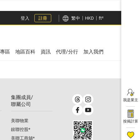
登入
註冊
繁中
HKD
ft²
專區
地區百科
資訊
代理/分行
加入我們
集團成員/
我是業主
聯屬公司
美聯物業
按揭計算
鋑聯控股
*
美聯工商舖
*