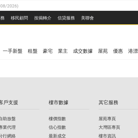
/08/2026
)
/08/2026
)
服務
移民顧問
按揭轉介
信貸服務
美聯會
3/08/2026
)
08/2026
)
08/2026
)
8/2026
)
一手新盤
租盤
豪宅
業主
成交數據
屋苑
優惠
港漂
/08/2026
)
/08/2026
)
3/08/2026
)
客戶支援
樓市數據
其它服務
08/2026
)
自助放盤
樓價指數
屋苑專頁
專業代理
信心指數
大灣區專頁
分行網絡
最新成交
樓市資訊