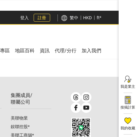
登入
註冊
繁中
HKD
ft²
專區
地區百科
資訊
代理/分行
加入我們
我是業主
集團成員/
聯屬公司
按揭計算
美聯物業
鋑聯控股
*
我的收藏
美聯工商舖
*