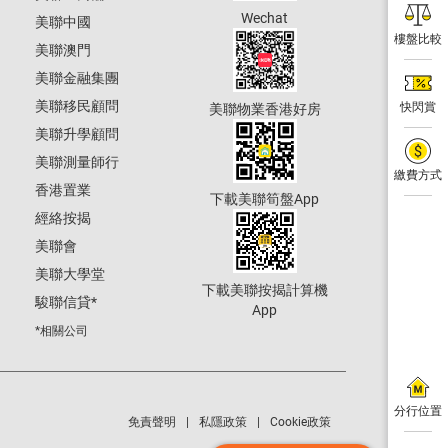
Wechat
美聯中國
樓盤比較
美聯澳門
美聯金融集團
美聯移民顧問
快閃賞
美聯物業香港好房
美聯升學顧問
美聯測量師行
繳費方式
香港置業
下載美聯筍盤App
經絡按揭
美聯會
美聯大學堂
下載美聯按揭計算機
駿聯信貸
*
App
*相關公司
分行位置
免責聲明
私隱政策
Cookie政策