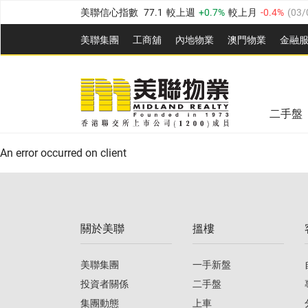
美聯信心指數
77.1
較上週
0.7%
較上月
-0.4%
(
03/
全港樓價指數
149.1
較上週
0%
較上月
0.4%
(
03/0
美聯集團
工商舖
內地物業
澳門物業
金融
港島樓價指數
157.4
較上週
-0.3%
較上月
-0.8%
(
03
美聯信心指數
77.1
較上週
0.7%
較上月
-0.4%
(
03/
九龍樓價指數
156.4
較上週
-0.1%
較上月
0.3%
(
03
全港樓價指數
149.1
較上週
0%
較上月
0.4%
(
03/0
新界樓價指數
134.8
較上週
0.1%
較上月
0.9%
(
0
二手盤
美聯信心指數
77.1
較上週
0.7%
較上月
-0.4%
(
03/
港島樓價指數
157.4
較上週
-0.3%
較上月
-0.8%
(
03
An error occurred on client
九龍樓價指數
156.4
較上週
-0.1%
較上月
0.3%
(
03
新界樓價指數
134.8
較上週
0.1%
較上月
0.9%
(
0
關於美聯
搵樓
美聯信心指數
77.1
較上週
0.7%
較上月
-0.4%
(
03/
美聯集團
一手新盤
投資者關係
二手盤
集團動態
上車