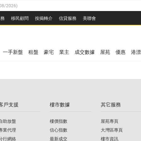
08/2026
)
8/2026
)
服務
移民顧問
按揭轉介
信貸服務
美聯會
/08/2026
)
08/2026
)
/08/2026
)
8/2026
)
3/08/2026
)
一手新盤
租盤
豪宅
業主
成交數據
屋苑
優惠
港漂
08/2026
)
/08/2026
)
/08/2026
)
3/08/2026
)
客戶支援
樓市數據
其它服務
08/2026
)
自助放盤
樓價指數
屋苑專頁
專業代理
信心指數
大灣區專頁
分行網絡
最新成交
樓市資訊