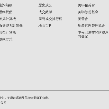
查詢熱線
歷史成交
美聯精英會
聯絡我們
成交數據
美聯慈善基金
按揭計算機
屋苑成交排行榜
美善會
負擔能力計算機
地區百科
地產代理管理協會
轉按計算機
申報已遞交的購樓意
向登記
繳款方式
損失，美聯數碼網及美聯物業概不負責。
繫公司