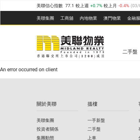
美聯信心指數
77.1
較上週
0.7%
較上月
-0.4%
(
03/
全港樓價指數
149.1
較上週
0%
較上月
0.4%
(
03/0
美聯集團
工商舖
內地物業
澳門物業
金融
港島樓價指數
157.4
較上週
-0.3%
較上月
-0.8%
(
03
美聯信心指數
77.1
較上週
0.7%
較上月
-0.4%
(
03/
九龍樓價指數
156.4
較上週
-0.1%
較上月
0.3%
(
03
全港樓價指數
149.1
較上週
0%
較上月
0.4%
(
03/0
新界樓價指數
134.8
較上週
0.1%
較上月
0.9%
(
0
二手盤
美聯信心指數
77.1
較上週
0.7%
較上月
-0.4%
(
03/
港島樓價指數
157.4
較上週
-0.3%
較上月
-0.8%
(
03
An error occurred on client
九龍樓價指數
156.4
較上週
-0.1%
較上月
0.3%
(
03
新界樓價指數
134.8
較上週
0.1%
較上月
0.9%
(
0
關於美聯
搵樓
美聯信心指數
77.1
較上週
0.7%
較上月
-0.4%
(
03/
美聯集團
一手新盤
投資者關係
二手盤
集團動態
上車