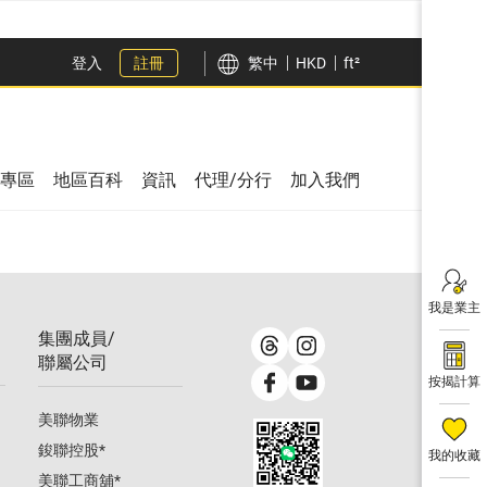
登入
註冊
繁中
HKD
ft²
專區
地區百科
資訊
代理/分行
加入我們
我是業主
集團成員/
聯屬公司
按揭計算
美聯物業
鋑聯控股
*
我的收藏
美聯工商舖
*