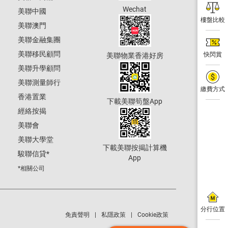
Wechat
美聯中國
樓盤比較
美聯澳門
美聯金融集團
美聯移民顧問
快閃賞
美聯物業香港好房
美聯升學顧問
美聯測量師行
繳費方式
香港置業
下載美聯筍盤App
經絡按揭
美聯會
美聯大學堂
下載美聯按揭計算機
駿聯信貸
*
App
*相關公司
分行位置
免責聲明
私隱政策
Cookie政策