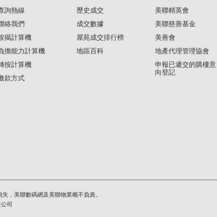
查詢熱線
歷史成交
美聯精英會
聯絡我們
成交數據
美聯慈善基金
按揭計算機
屋苑成交排行榜
美善會
負擔能力計算機
地區百科
地產代理管理協會
轉按計算機
申報已遞交的購樓意
向登記
繳款方式
損失，美聯數碼網及美聯物業概不負責。
繫公司