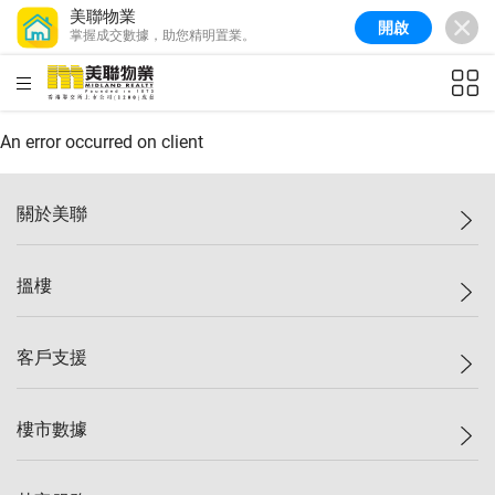
美聯物業
開啟
掌握成交數據，助您精明置業。
美聯信心指數
77.1
較上週
0.7%
較上月
-0.4%
(
03/08/2026
)
HKD
ft²
全港樓價指數
149.1
較上週
0%
較上月
0.4%
(
03/08/2026
)
An error occurred on client
港島樓價指數
157.4
較上週
-0.3%
較上月
-0.8%
(
03/08/2026
)
關於美聯
九龍樓價指數
156.4
較上週
-0.1%
較上月
0.3%
(
03/08/2026
)
美聯集團
搵樓
新界樓價指數
134.8
較上週
0.1%
較上月
0.9%
(
03/08/2026
)
投資者關係
美聯信心指數
77.1
較上週
0.7%
較上月
-0.4%
(
03/08/2026
)
集團動態
一手新盤
客戶支援
人才招募
二手盤
網站地圖
上車
自助放盤
樓市數據
減價
專業代理
低水
分行網絡
樓價指數