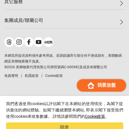
其它服務
美聯豪宅
查詢熱線
信心指數
獨家樓盤
聯絡我們
最新成交
屋苑專頁
租盤
集團成員/聯屬公司
按揭計算機
歷史成交
大灣區專頁
居屋專頁
負擔能力計算機
成交數據
樓市資訊
買賣流程
美聯物業
轉按計算機
屋苑成交排行榜
美聯精英會
鋑聯控股
*
繳款方式
地區百科
美聯慈善基金
美聯工商舖
*
本網頁所提供資料僅作參考用途。若因錯漏而引致任何不便或損失，美聯數碼
美善會
美聯中國
網及美聯物業概不負責。
地產代理管理協會
©
2026
美聯物業代理有限公司牌照號碼C-000982及或其有聯繫公司
美聯澳門
申報已遞交的購樓意向登記
免責聲明
私隱政策
Cookie政策
美聯金融集團
我要放盤
美聯移民顧問
美聯升學顧問
美聯測量師行
我們透過使用cookies以評估閣下在本網站的使用情況，為閣下提
香港置業
供最佳的網站體驗。如閣下繼續瀏覽本網站, 即表示閣下接受我們
使用cookies來收集數據。 詳情請參閱我們的
Cookie政策
。
經絡按揭
美聯會
同意