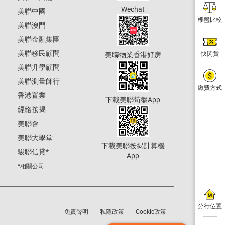
Wechat
美聯中國
樓盤比較
美聯澳門
美聯金融集團
美聯移民顧問
快閃賞
美聯物業香港好房
美聯升學顧問
美聯測量師行
繳費方式
香港置業
下載美聯筍盤App
經絡按揭
美聯會
美聯大學堂
下載美聯按揭計算機
駿聯信貸
*
App
*相關公司
分行位置
免責聲明
私隱政策
Cookie政策