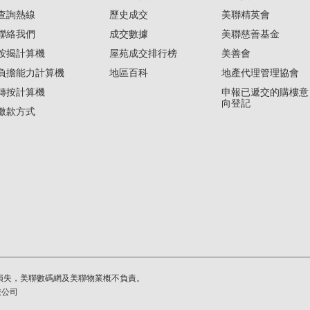
查詢熱線
歷史成交
美聯精英會
聯絡我們
成交數據
美聯慈善基金
按揭計算機
屋苑成交排行榜
美善會
負擔能力計算機
地區百科
地產代理管理協會
轉按計算機
申報已遞交的購樓意
向登記
繳款方式
損失，美聯數碼網及美聯物業概不負責。
繫公司