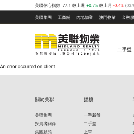
美聯信心指數
77.1
較上週
0.7%
較上月
-0.4%
(
03/
全港樓價指數
149.1
較上週
0%
較上月
0.4%
(
03/0
美聯集團
工商舖
內地物業
澳門物業
金融
港島樓價指數
157.4
較上週
-0.3%
較上月
-0.8%
(
03
美聯信心指數
77.1
較上週
0.7%
較上月
-0.4%
(
03/
九龍樓價指數
156.4
較上週
-0.1%
較上月
0.3%
(
03
全港樓價指數
149.1
較上週
0%
較上月
0.4%
(
03/0
新界樓價指數
134.8
較上週
0.1%
較上月
0.9%
(
0
二手盤
美聯信心指數
77.1
較上週
0.7%
較上月
-0.4%
(
03/
港島樓價指數
157.4
較上週
-0.3%
較上月
-0.8%
(
03
An error occurred on client
九龍樓價指數
156.4
較上週
-0.1%
較上月
0.3%
(
03
新界樓價指數
134.8
較上週
0.1%
較上月
0.9%
(
0
關於美聯
搵樓
美聯信心指數
77.1
較上週
0.7%
較上月
-0.4%
(
03/
美聯集團
一手新盤
投資者關係
二手盤
集團動態
上車