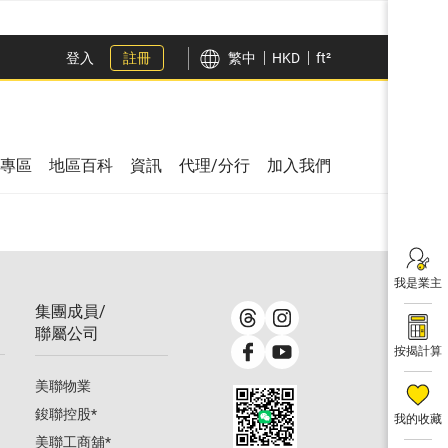
登入
註冊
繁中
HKD
ft²
專區
地區百科
資訊
代理/分行
加入我們
我是業主
集團成員/
聯屬公司
按揭計算
美聯物業
鋑聯控股
*
我的收藏
美聯工商舖
*