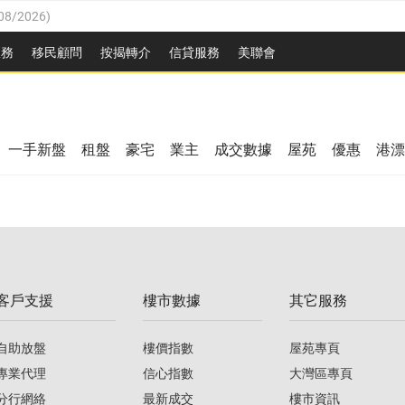
08/2026
)
8/2026
)
服務
移民顧問
按揭轉介
信貸服務
美聯會
/08/2026
)
08/2026
)
/08/2026
)
8/2026
)
3/08/2026
)
一手新盤
租盤
豪宅
業主
成交數據
屋苑
優惠
港漂
08/2026
)
/08/2026
)
/08/2026
)
3/08/2026
)
客戶支援
樓市數據
其它服務
08/2026
)
自助放盤
樓價指數
屋苑專頁
專業代理
信心指數
大灣區專頁
分行網絡
最新成交
樓市資訊