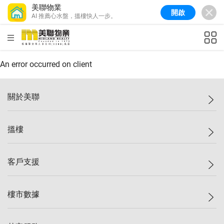
美聯物業
開啟
AI 推薦心水盤，搵樓快人一步。
美聯信心指數
77.1
較上週
0.7%
較上月
-0.4%
(
03/08/2026
)
HKD
ft²
全港樓價指數
149.1
較上週
0%
較上月
0.4%
(
03/08/2026
)
An error occurred on client
港島樓價指數
157.4
較上週
-0.3%
較上月
-0.8%
(
03/08/2026
)
關於美聯
九龍樓價指數
156.4
較上週
-0.1%
較上月
0.3%
(
03/08/2026
)
美聯集團
搵樓
新界樓價指數
134.8
較上週
0.1%
較上月
0.9%
(
03/08/2026
)
投資者關係
美聯信心指數
77.1
較上週
0.7%
較上月
-0.4%
(
03/08/2026
)
集團動態
一手新盤
客戶支援
人才招募
二手盤
網站地圖
上車
自助放盤
樓市數據
減價
專業代理
低水
分行網絡
樓價指數