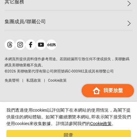
其它服務
美聯豪宅
查詢熱線
信心指數
獨家樓盤
聯絡我們
最新成交
屋苑專頁
租盤
集團成員/聯屬公司
按揭計算機
歷史成交
大灣區專頁
居屋專頁
負擔能力計算機
成交數據
樓市資訊
買賣流程
美聯物業
轉按計算機
屋苑成交排行榜
美聯精英會
鋑聯控股
*
繳款方式
地區百科
美聯慈善基金
美聯工商舖
*
本網頁所提供資料僅作參考用途。若因錯漏而引致任何不便或損失，美聯數碼
美善會
美聯中國
網及美聯物業概不負責。
地產代理管理協會
©
2026
美聯物業代理有限公司牌照號碼C-000982及或其有聯繫公司
美聯澳門
申報已遞交的購樓意向登記
免責聲明
私隱政策
Cookie政策
美聯金融集團
我要放盤
美聯移民顧問
美聯升學顧問
美聯測量師行
我們透過使用cookies以評估閣下在本網站的使用情況，為閣下提
香港置業
供最佳的網站體驗。如閣下繼續瀏覽本網站, 即表示閣下接受我們
使用cookies來收集數據。 詳情請參閱我們的
Cookie政策
。
經絡按揭
美聯會
同意