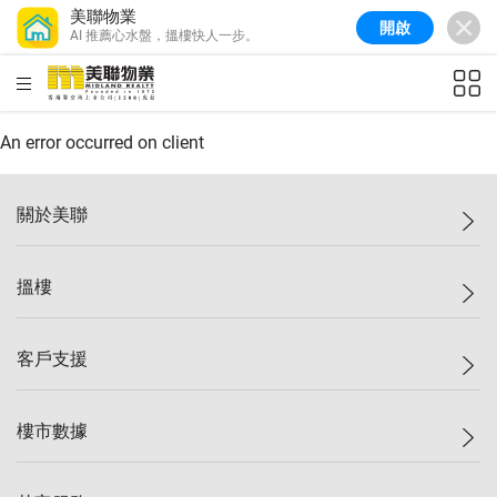
美聯物業
開啟
AI 推薦心水盤，搵樓快人一步。
美聯信心指數
76.6
較上週
-0.6%
較上月
-1.4%
(
10/08/2026
)
HKD
ft²
全港樓價指數
148.9
較上週
-0.1%
較上月
0.1%
(
10/08/2026
)
An error occurred on client
港島樓價指數
157.0
較上週
-0.2%
較上月
0.2%
(
10/08/2026
)
關於美聯
九龍樓價指數
155.7
較上週
-0.4%
較上月
-0.8%
(
10/08/2026
)
美聯集團
搵樓
新界樓價指數
135.1
較上週
0.3%
較上月
0.9%
(
10/08/2026
)
投資者關係
美聯信心指數
76.6
較上週
-0.6%
較上月
-1.4%
(
10/08/2026
)
集團動態
一手新盤
客戶支援
人才招募
二手盤
網站地圖
上車
自助放盤
樓市數據
減價
專業代理
低水
分行網絡
樓價指數