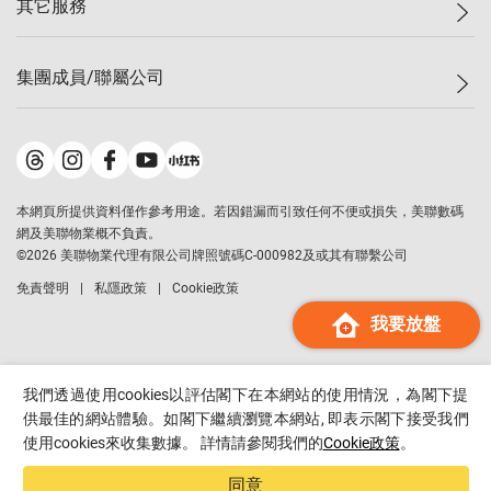
其它服務
美聯豪宅
查詢熱線
信心指數
獨家樓盤
聯絡我們
最新成交
屋苑專頁
租盤
集團成員/聯屬公司
按揭計算機
歷史成交
大灣區專頁
居屋專頁
負擔能力計算機
成交數據
樓市資訊
買賣流程
美聯物業
轉按計算機
屋苑成交排行榜
美聯精英會
鋑聯控股
*
繳款方式
地區百科
美聯慈善基金
美聯工商舖
*
本網頁所提供資料僅作參考用途。若因錯漏而引致任何不便或損失，美聯數碼
美善會
美聯中國
網及美聯物業概不負責。
地產代理管理協會
©
2026
美聯物業代理有限公司牌照號碼C-000982及或其有聯繫公司
美聯澳門
申報已遞交的購樓意向登記
免責聲明
私隱政策
Cookie政策
美聯金融集團
我要放盤
美聯移民顧問
美聯升學顧問
美聯測量師行
我們透過使用cookies以評估閣下在本網站的使用情況，為閣下提
香港置業
供最佳的網站體驗。如閣下繼續瀏覽本網站, 即表示閣下接受我們
使用cookies來收集數據。 詳情請參閱我們的
Cookie政策
。
經絡按揭
美聯會
同意