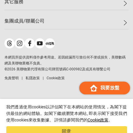
其它服務
美聯豪宅
查詢熱線
信心指數
獨家樓盤
聯絡我們
最新成交
屋苑專頁
租盤
集團成員/聯屬公司
按揭計算機
歷史成交
大灣區專頁
居屋專頁
負擔能力計算機
成交數據
樓市資訊
買賣流程
美聯物業
轉按計算機
屋苑成交排行榜
美聯精英會
鋑聯控股
*
繳款方式
地區百科
美聯慈善基金
美聯工商舖
*
本網頁所提供資料僅作參考用途。若因錯漏而引致任何不便或損失，美聯數碼
美善會
美聯中國
網及美聯物業概不負責。
地產代理管理協會
©
2026
美聯物業代理有限公司牌照號碼C-000982及或其有聯繫公司
美聯澳門
申報已遞交的購樓意向登記
免責聲明
私隱政策
Cookie政策
美聯金融集團
我要放盤
美聯移民顧問
美聯升學顧問
美聯測量師行
我們透過使用cookies以評估閣下在本網站的使用情況，為閣下提
香港置業
供最佳的網站體驗。如閣下繼續瀏覽本網站, 即表示閣下接受我們
使用cookies來收集數據。 詳情請參閱我們的
Cookie政策
。
經絡按揭
美聯會
同意