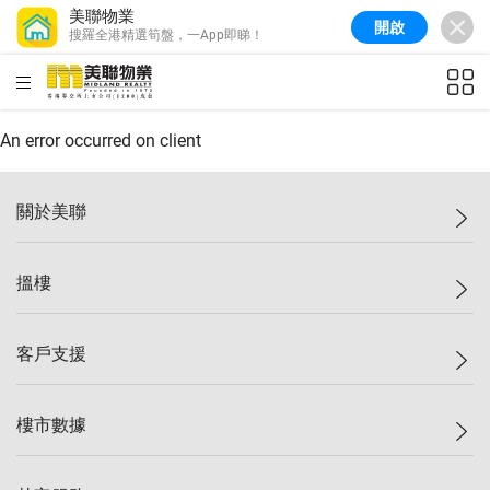
美聯物業
開啟
搜羅全港精選筍盤，一App即睇！
美聯信心指數
76.6
較上週
-0.6%
較上月
-1.4%
(
10/08/2026
)
HKD
ft²
全港樓價指數
148.9
較上週
-0.1%
較上月
0.1%
(
10/08/2026
)
An error occurred on client
港島樓價指數
157.0
較上週
-0.2%
較上月
0.2%
(
10/08/2026
)
關於美聯
九龍樓價指數
155.7
較上週
-0.4%
較上月
-0.8%
(
10/08/2026
)
美聯集團
搵樓
新界樓價指數
135.1
較上週
0.3%
較上月
0.9%
(
10/08/2026
)
投資者關係
美聯信心指數
76.6
較上週
-0.6%
較上月
-1.4%
(
10/08/2026
)
集團動態
一手新盤
客戶支援
人才招募
二手盤
網站地圖
上車
自助放盤
樓市數據
減價
專業代理
低水
分行網絡
樓價指數