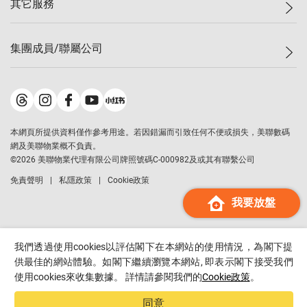
其它服務
美聯豪宅
查詢熱線
信心指數
獨家樓盤
聯絡我們
最新成交
屋苑專頁
租盤
集團成員/聯屬公司
按揭計算機
歷史成交
大灣區專頁
居屋專頁
負擔能力計算機
成交數據
樓市資訊
買賣流程
美聯物業
轉按計算機
屋苑成交排行榜
美聯精英會
鋑聯控股
*
繳款方式
地區百科
美聯慈善基金
美聯工商舖
*
本網頁所提供資料僅作參考用途。若因錯漏而引致任何不便或損失，美聯數碼
美善會
美聯中國
網及美聯物業概不負責。
地產代理管理協會
©
2026
美聯物業代理有限公司牌照號碼C-000982及或其有聯繫公司
美聯澳門
申報已遞交的購樓意向登記
免責聲明
私隱政策
Cookie政策
美聯金融集團
我要放盤
美聯移民顧問
美聯升學顧問
美聯測量師行
我們透過使用cookies以評估閣下在本網站的使用情況，為閣下提
香港置業
供最佳的網站體驗。如閣下繼續瀏覽本網站, 即表示閣下接受我們
使用cookies來收集數據。 詳情請參閱我們的
Cookie政策
。
經絡按揭
美聯會
同意