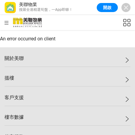
美聯物業
開啟
搜羅全港精選筍盤，一App即睇！
美聯信心指數
77.1
較上週
0.7%
較上月
-0.4%
(
03/08/2026
)
HKD
ft²
全港樓價指數
149.1
較上週
0%
較上月
0.4%
(
03/08/2026
)
An error occurred on client
港島樓價指數
157.4
較上週
-0.3%
較上月
-0.8%
(
03/08/2026
)
關於美聯
九龍樓價指數
156.4
較上週
-0.1%
較上月
0.3%
(
03/08/2026
)
美聯集團
搵樓
新界樓價指數
134.8
較上週
0.1%
較上月
0.9%
(
03/08/2026
)
投資者關係
美聯信心指數
77.1
較上週
0.7%
較上月
-0.4%
(
03/08/2026
)
集團動態
一手新盤
客戶支援
人才招募
二手盤
網站地圖
上車
自助放盤
樓市數據
減價
專業代理
低水
分行網絡
樓價指數