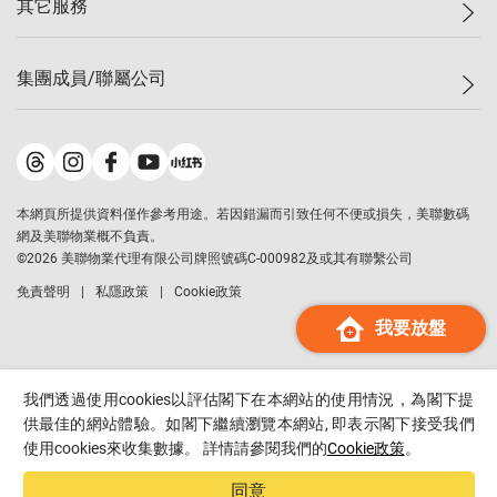
其它服務
美聯豪宅
查詢熱線
信心指數
獨家樓盤
聯絡我們
最新成交
屋苑專頁
租盤
集團成員/聯屬公司
按揭計算機
歷史成交
大灣區專頁
居屋專頁
負擔能力計算機
成交數據
樓市資訊
買賣流程
美聯物業
轉按計算機
屋苑成交排行榜
美聯精英會
鋑聯控股
*
繳款方式
地區百科
美聯慈善基金
美聯工商舖
*
本網頁所提供資料僅作參考用途。若因錯漏而引致任何不便或損失，美聯數碼
美善會
美聯中國
網及美聯物業概不負責。
地產代理管理協會
©
2026
美聯物業代理有限公司牌照號碼C-000982及或其有聯繫公司
美聯澳門
申報已遞交的購樓意向登記
免責聲明
私隱政策
Cookie政策
美聯金融集團
我要放盤
美聯移民顧問
美聯升學顧問
美聯測量師行
我們透過使用cookies以評估閣下在本網站的使用情況，為閣下提
香港置業
供最佳的網站體驗。如閣下繼續瀏覽本網站, 即表示閣下接受我們
使用cookies來收集數據。 詳情請參閱我們的
Cookie政策
。
經絡按揭
美聯會
同意