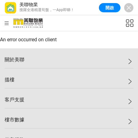
美聯物業
開啟
搜羅全港精選筍盤，一App即睇！
美聯信心指數
77.1
較上週
0.7%
較上月
-0.4%
(
03/08/2026
)
HKD
ft²
全港樓價指數
149.1
較上週
0%
較上月
0.4%
(
03/08/2026
)
An error occurred on client
港島樓價指數
157.4
較上週
-0.3%
較上月
-0.8%
(
03/08/2026
)
關於美聯
九龍樓價指數
156.4
較上週
-0.1%
較上月
0.3%
(
03/08/2026
)
美聯集團
搵樓
新界樓價指數
134.8
較上週
0.1%
較上月
0.9%
(
03/08/2026
)
投資者關係
美聯信心指數
77.1
較上週
0.7%
較上月
-0.4%
(
03/08/2026
)
集團動態
一手新盤
客戶支援
人才招募
二手盤
網站地圖
上車
自助放盤
樓市數據
減價
專業代理
低水
分行網絡
樓價指數