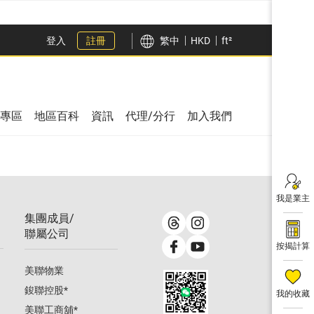
登入
註冊
繁中
HKD
ft²
專區
地區百科
資訊
代理/分行
加入我們
我是業主
集團成員/
聯屬公司
按揭計算
美聯物業
鋑聯控股
*
我的收藏
美聯工商舖
*