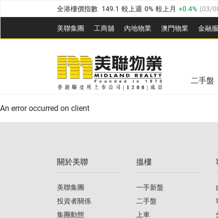
全港樓價指數
149.1
較上週
0%
較上月
0.4%
(
03/0
港島樓價指數
157.4
較上週
-0.3%
較上月
-0.8%
(
03
美聯集團
工商舖
內地物業
澳門物業
金融
九龍樓價指數
156.4
較上週
-0.1%
較上月
0.3%
(
03
美聯信心指數
77.1
較上週
0.7%
較上月
-0.4%
(
03/
新界樓價指數
134.8
較上週
0.1%
較上月
0.9%
(
0
全港樓價指數
149.1
較上週
0%
較上月
0.4%
(
03/0
美聯信心指數
77.1
較上週
0.7%
較上月
-0.4%
(
03/
二手盤
港島樓價指數
157.4
較上週
-0.3%
較上月
-0.8%
(
03
An error occurred on client
九龍樓價指數
156.4
較上週
-0.1%
較上月
0.3%
(
03
新界樓價指數
134.8
較上週
0.1%
較上月
0.9%
(
0
關於美聯
搵樓
美聯信心指數
77.1
較上週
0.7%
較上月
-0.4%
(
03/
美聯集團
一手新盤
投資者關係
二手盤
集團動態
上車