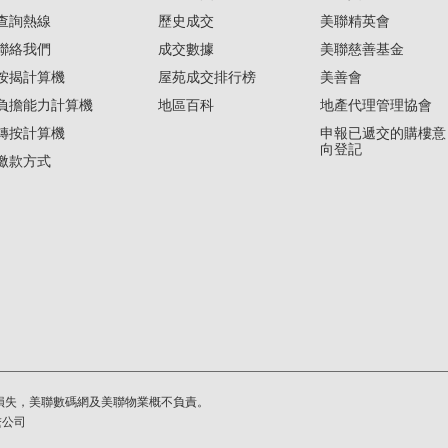
查詢熱線
歷史成交
美聯精英會
聯絡我們
成交數據
美聯慈善基金
按揭計算機
屋苑成交排行榜
美善會
負擔能力計算機
地區百科
地產代理管理協會
轉按計算機
申報已遞交的購樓意
向登記
繳款方式
損失，美聯數碼網及美聯物業概不負責。
繫公司