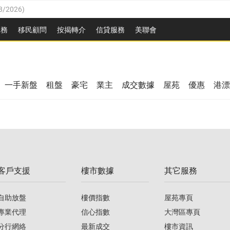
8/2026
)
/08/2026
)
服務
移民顧問
按揭轉介
信貸服務
美聯會
/08/2026
)
08/2026
)
3/08/2026
)
8/2026
)
08/2026
)
一手新盤
租盤
豪宅
業主
成交數據
屋苑
優惠
港漂
/08/2026
)
/08/2026
)
3/08/2026
)
客戶支援
樓市數據
其它服務
08/2026
)
自助放盤
樓價指數
屋苑專頁
專業代理
信心指數
大灣區專頁
分行網絡
最新成交
樓市資訊