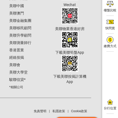
Wechat
美聯中國
樓盤比較
美聯澳門
美聯金融集團
美聯移民顧問
快閃賞
美聯物業香港好房
美聯升學顧問
美聯測量師行
繳費方式
香港置業
下載美聯筍盤App
經絡按揭
美聯會
美聯大學堂
下載美聯按揭計算機
駿聯信貸
*
App
*相關公司
分行位置
免責聲明
私隱政策
Cookie政策