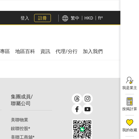
登入
註冊
繁中
HKD
ft²
專區
地區百科
資訊
代理/分行
加入我們
我是業主
集團成員/
聯屬公司
按揭計算
美聯物業
鋑聯控股
*
我的收藏
美聯工商舖
*