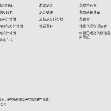
查詢熱線
歷史成交
美聯精英會
聯絡我們
成交數據
美聯慈善基金
按揭計算機
屋苑成交排行榜
美善會
負擔能力計算機
地區百科
地產代理管理協會
轉按計算機
申報已遞交的購樓意
向登記
繳款方式
損失，美聯數碼網及美聯物業概不負責。
繫公司