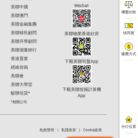
Wechat
美聯中國
樓盤比較
美聯澳門
美聯金融集團
美聯移民顧問
快閃賞
美聯物業香港好房
美聯升學顧問
美聯測量師行
繳費方式
香港置業
下載美聯筍盤App
經絡按揭
美聯會
美聯大學堂
下載美聯按揭計算機
駿聯信貸
*
App
*相關公司
分行位置
免責聲明
私隱政策
Cookie政策