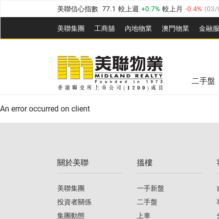
美聯信心指數
77.1
較上週
0.7%
較上月
-0.4%
(
03/
全港樓價指數
149.1
較上週
0%
較上月
0.4%
(
03/0
美聯集團
工商舖
內地物業
澳門物業
金融
港島樓價指數
157.4
較上週
-0.3%
較上月
-0.8%
(
03
美聯信心指數
77.1
較上週
0.7%
較上月
-0.4%
(
03/
九龍樓價指數
156.4
較上週
-0.1%
較上月
0.3%
(
03
全港樓價指數
149.1
較上週
0%
較上月
0.4%
(
03/0
新界樓價指數
134.8
較上週
0.1%
較上月
0.9%
(
0
二手盤
美聯信心指數
77.1
較上週
0.7%
較上月
-0.4%
(
03/
港島樓價指數
157.4
較上週
-0.3%
較上月
-0.8%
(
03
An error occurred on client
九龍樓價指數
156.4
較上週
-0.1%
較上月
0.3%
(
03
新界樓價指數
134.8
較上週
0.1%
較上月
0.9%
(
0
關於美聯
搵樓
美聯信心指數
77.1
較上週
0.7%
較上月
-0.4%
(
03/
美聯集團
一手新盤
投資者關係
二手盤
集團動態
上車