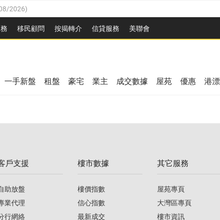
08/2026
)
8/2026
)
服務
移民顧問
按揭轉介
信貸服務
美聯會
/08/2026
)
08/2026
)
/08/2026
)
8/2026
)
3/08/2026
)
一手新盤
租盤
豪宅
業主
成交數據
屋苑
優惠
港漂
08/2026
)
/08/2026
)
/08/2026
)
3/08/2026
)
客戶支援
樓市數據
其它服務
08/2026
)
自助放盤
樓價指數
屋苑專頁
專業代理
信心指數
大灣區專頁
分行網絡
最新成交
樓市資訊