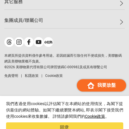
其它服務
美聯豪宅
查詢熱線
信心指數
獨家樓盤
聯絡我們
最新成交
屋苑專頁
租盤
集團成員/聯屬公司
按揭計算機
歷史成交
大灣區專頁
居屋專頁
負擔能力計算機
成交數據
樓市資訊
買賣流程
美聯物業
轉按計算機
屋苑成交排行榜
美聯精英會
鋑聯控股
*
繳款方式
地區百科
美聯慈善基金
美聯工商舖
*
本網頁所提供資料僅作參考用途。若因錯漏而引致任何不便或損失，美聯數碼
美善會
美聯中國
網及美聯物業概不負責。
地產代理管理協會
©
2026
美聯物業代理有限公司牌照號碼C-000982及或其有聯繫公司
美聯澳門
申報已遞交的購樓意向登記
免責聲明
私隱政策
Cookie政策
美聯金融集團
我要放盤
美聯移民顧問
美聯升學顧問
美聯測量師行
我們透過使用cookies以評估閣下在本網站的使用情況，為閣下提
香港置業
供最佳的網站體驗。如閣下繼續瀏覽本網站, 即表示閣下接受我們
使用cookies來收集數據。 詳情請參閱我們的
Cookie政策
。
經絡按揭
美聯會
同意