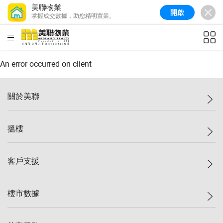
美聯物業
開啟
掌握成交數據，助您精明置業。
美聯信心指數
77.1
較上週
0.7%
較上月
-0.4%
(
03/08/2026
)
HKD
ft²
全港樓價指數
149.1
較上週
0%
較上月
0.4%
(
03/08/2026
)
An error occurred on client
港島樓價指數
157.4
較上週
-0.3%
較上月
-0.8%
(
03/08/2026
)
關於美聯
九龍樓價指數
156.4
較上週
-0.1%
較上月
0.3%
(
03/08/2026
)
美聯集團
搵樓
新界樓價指數
134.8
較上週
0.1%
較上月
0.9%
(
03/08/2026
)
投資者關係
美聯信心指數
77.1
較上週
0.7%
較上月
-0.4%
(
03/08/2026
)
集團動態
一手新盤
客戶支援
人才招募
二手盤
網站地圖
上車
自助放盤
樓市數據
減價
專業代理
低水
分行網絡
樓價指數