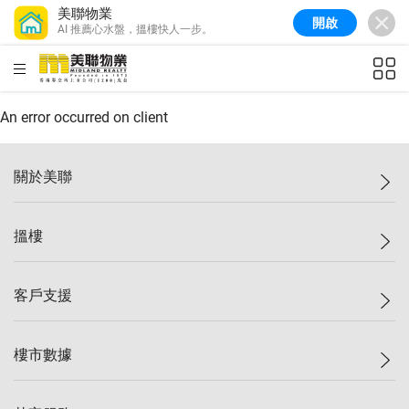
美聯物業
開啟
AI 推薦心水盤，搵樓快人一步。
美聯信心指數
77.1
較上週
0.7%
較上月
-0.4%
(
03/08/2026
)
HKD
ft²
全港樓價指數
149.1
較上週
0%
較上月
0.4%
(
03/08/2026
)
An error occurred on client
港島樓價指數
157.4
較上週
-0.3%
較上月
-0.8%
(
03/08/2026
)
關於美聯
九龍樓價指數
156.4
較上週
-0.1%
較上月
0.3%
(
03/08/2026
)
美聯集團
搵樓
新界樓價指數
134.8
較上週
0.1%
較上月
0.9%
(
03/08/2026
)
投資者關係
美聯信心指數
77.1
較上週
0.7%
較上月
-0.4%
(
03/08/2026
)
集團動態
一手新盤
客戶支援
人才招募
二手盤
網站地圖
上車
自助放盤
樓市數據
減價
專業代理
低水
分行網絡
樓價指數