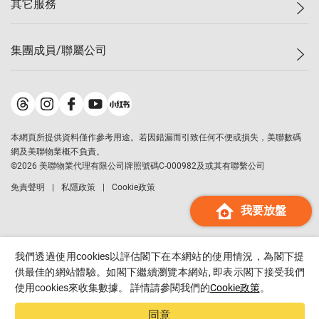
其它服務
美聯豪宅
查詢熱線
信心指數
獨家樓盤
聯絡我們
最新成交
屋苑專頁
租盤
集團成員/聯屬公司
按揭計算機
歷史成交
大灣區專頁
居屋專頁
負擔能力計算機
成交數據
樓市資訊
買賣流程
美聯物業
轉按計算機
屋苑成交排行榜
美聯精英會
鋑聯控股
*
繳款方式
地區百科
美聯慈善基金
美聯工商舖
*
本網頁所提供資料僅作參考用途。若因錯漏而引致任何不便或損失，美聯數碼
美善會
美聯中國
網及美聯物業概不負責。
地產代理管理協會
©
2026
美聯物業代理有限公司牌照號碼C-000982及或其有聯繫公司
美聯澳門
申報已遞交的購樓意向登記
免責聲明
私隱政策
Cookie政策
美聯金融集團
我要放盤
美聯移民顧問
美聯升學顧問
美聯測量師行
我們透過使用cookies以評估閣下在本網站的使用情況，為閣下提
香港置業
供最佳的網站體驗。如閣下繼續瀏覽本網站, 即表示閣下接受我們
使用cookies來收集數據。 詳情請參閱我們的
Cookie政策
。
經絡按揭
美聯會
同意