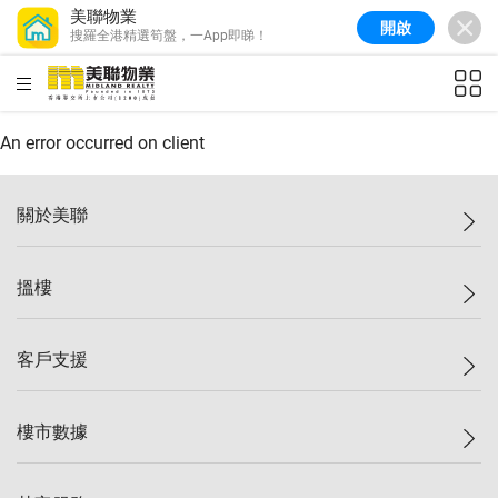
美聯物業
開啟
搜羅全港精選筍盤，一App即睇！
美聯信心指數
77.1
較上週
0.7%
較上月
-0.4%
(
03/08/2026
)
HKD
ft²
全港樓價指數
149.1
較上週
0%
較上月
0.4%
(
03/08/2026
)
An error occurred on client
港島樓價指數
157.4
較上週
-0.3%
較上月
-0.8%
(
03/08/2026
)
關於美聯
九龍樓價指數
156.4
較上週
-0.1%
較上月
0.3%
(
03/08/2026
)
美聯集團
搵樓
新界樓價指數
134.8
較上週
0.1%
較上月
0.9%
(
03/08/2026
)
投資者關係
美聯信心指數
77.1
較上週
0.7%
較上月
-0.4%
(
03/08/2026
)
集團動態
一手新盤
客戶支援
人才招募
二手盤
網站地圖
上車
自助放盤
樓市數據
減價
專業代理
低水
分行網絡
樓價指數