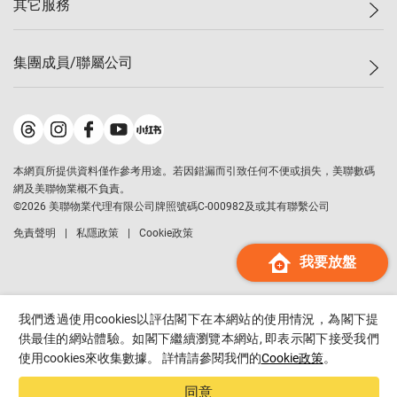
其它服務
美聯豪宅
查詢熱線
信心指數
獨家樓盤
聯絡我們
最新成交
屋苑專頁
租盤
集團成員/聯屬公司
按揭計算機
歷史成交
大灣區專頁
居屋專頁
負擔能力計算機
成交數據
樓市資訊
買賣流程
美聯物業
轉按計算機
屋苑成交排行榜
美聯精英會
鋑聯控股
*
繳款方式
地區百科
美聯慈善基金
美聯工商舖
*
本網頁所提供資料僅作參考用途。若因錯漏而引致任何不便或損失，美聯數碼
美善會
美聯中國
網及美聯物業概不負責。
地產代理管理協會
©
2026
美聯物業代理有限公司牌照號碼C-000982及或其有聯繫公司
美聯澳門
申報已遞交的購樓意向登記
免責聲明
私隱政策
Cookie政策
美聯金融集團
我要放盤
美聯移民顧問
美聯升學顧問
美聯測量師行
我們透過使用cookies以評估閣下在本網站的使用情況，為閣下提
香港置業
供最佳的網站體驗。如閣下繼續瀏覽本網站, 即表示閣下接受我們
使用cookies來收集數據。 詳情請參閱我們的
Cookie政策
。
經絡按揭
美聯會
同意