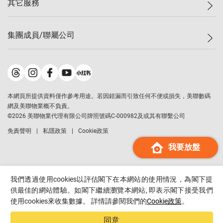
其它服務
美聯豪宅
查詢熱線
信心指數
獨家樓盤
聯絡我們
最新成交
屋苑專頁
租盤
集團成員/聯屬公司
按揭計算機
歷史成交
大灣區專頁
居屋專頁
負擔能力計算機
成交數據
樓市資訊
買賣流程
美聯物業
轉按計算機
屋苑成交排行榜
美聯精英會
鋑聯控股
*
繳款方式
地區百科
美聯慈善基金
美聯工商舖
*
本網頁所提供資料僅作參考用途。若因錯漏而引致任何不便或損失，美聯數碼
美善會
美聯中國
網及美聯物業概不負責。
地產代理管理協會
©
2026
美聯物業代理有限公司牌照號碼C-000982及或其有聯繫公司
美聯澳門
申報已遞交的購樓意向登記
免責聲明
私隱政策
Cookie政策
美聯金融集團
我要放盤
美聯移民顧問
美聯升學顧問
美聯測量師行
我們透過使用cookies以評估閣下在本網站的使用情況，為閣下提
香港置業
供最佳的網站體驗。如閣下繼續瀏覽本網站, 即表示閣下接受我們
使用cookies來收集數據。 詳情請參閱我們的
Cookie政策
。
經絡按揭
美聯會
同意