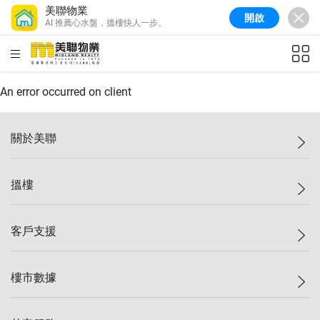
美聯物業
開啟
AI 推薦心水盤，搵樓快人一步。
美聯信心指數
77.1
較上週
0.7%
較上月
-0.4%
(
03/08/2026
)
HKD
ft²
全港樓價指數
149.1
較上週
0%
較上月
0.4%
(
03/08/2026
)
An error occurred on client
港島樓價指數
157.4
較上週
-0.3%
較上月
-0.8%
(
03/08/2026
)
關於美聯
九龍樓價指數
156.4
較上週
-0.1%
較上月
0.3%
(
03/08/2026
)
美聯集團
搵樓
新界樓價指數
134.8
較上週
0.1%
較上月
0.9%
(
03/08/2026
)
投資者關係
美聯信心指數
77.1
較上週
0.7%
較上月
-0.4%
(
03/08/2026
)
集團動態
一手新盤
客戶支援
人才招募
二手盤
網站地圖
上車
自助放盤
樓市數據
減價
專業代理
低水
分行網絡
樓價指數