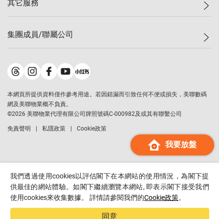
其它服務
美聯豪宅
查詢熱線
信心指數
獨家樓盤
聯絡我們
最新成交
屋苑專頁
租盤
集團成員/聯屬公司
按揭計算機
歷史成交
大灣區專頁
居屋專頁
負擔能力計算機
成交數據
樓市資訊
買賣流程
美聯物業
轉按計算機
屋苑成交排行榜
美聯精英會
鋑聯控股
*
繳款方式
地區百科
美聯慈善基金
美聯工商舖
*
本網頁所提供資料僅作參考用途。若因錯漏而引致任何不便或損失，美聯數碼
美善會
美聯中國
網及美聯物業概不負責。
地產代理管理協會
©
2026
美聯物業代理有限公司牌照號碼C-000982及或其有聯繫公司
美聯澳門
申報已遞交的購樓意向登記
免責聲明
私隱政策
Cookie政策
美聯金融集團
我要放盤
美聯移民顧問
美聯升學顧問
美聯測量師行
我們透過使用cookies以評估閣下在本網站的使用情況，為閣下提
香港置業
供最佳的網站體驗。如閣下繼續瀏覽本網站, 即表示閣下接受我們
使用cookies來收集數據。 詳情請參閱我們的
Cookie政策
。
經絡按揭
美聯會
同意