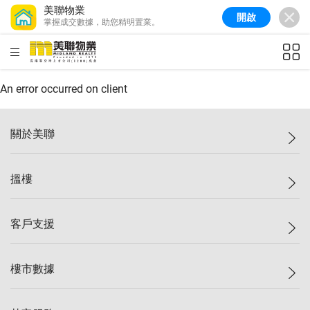
美聯物業
開啟
掌握成交數據，助您精明置業。
美聯信心指數
77.1
較上週
0.7%
較上月
-0.4%
(
03/08/2026
)
HKD
ft²
全港樓價指數
149.1
較上週
0%
較上月
0.4%
(
03/08/2026
)
An error occurred on client
港島樓價指數
157.4
較上週
-0.3%
較上月
-0.8%
(
03/08/2026
)
關於美聯
九龍樓價指數
156.4
較上週
-0.1%
較上月
0.3%
(
03/08/2026
)
美聯集團
搵樓
新界樓價指數
134.8
較上週
0.1%
較上月
0.9%
(
03/08/2026
)
投資者關係
美聯信心指數
77.1
較上週
0.7%
較上月
-0.4%
(
03/08/2026
)
集團動態
一手新盤
客戶支援
人才招募
二手盤
網站地圖
上車
自助放盤
樓市數據
減價
專業代理
低水
分行網絡
樓價指數