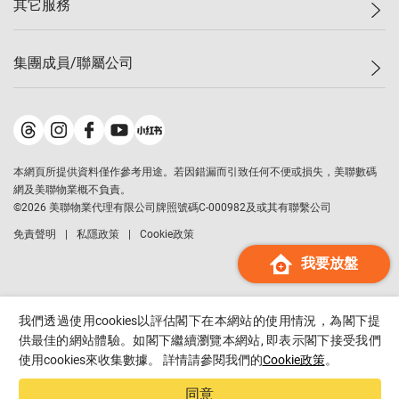
其它服務
美聯豪宅
查詢熱線
信心指數
獨家樓盤
聯絡我們
最新成交
屋苑專頁
租盤
集團成員/聯屬公司
按揭計算機
歷史成交
大灣區專頁
居屋專頁
負擔能力計算機
成交數據
樓市資訊
買賣流程
美聯物業
轉按計算機
屋苑成交排行榜
美聯精英會
鋑聯控股
*
繳款方式
地區百科
美聯慈善基金
美聯工商舖
*
本網頁所提供資料僅作參考用途。若因錯漏而引致任何不便或損失，美聯數碼
美善會
美聯中國
網及美聯物業概不負責。
地產代理管理協會
©
2026
美聯物業代理有限公司牌照號碼C-000982及或其有聯繫公司
美聯澳門
申報已遞交的購樓意向登記
免責聲明
私隱政策
Cookie政策
美聯金融集團
我要放盤
美聯移民顧問
美聯升學顧問
美聯測量師行
我們透過使用cookies以評估閣下在本網站的使用情況，為閣下提
香港置業
供最佳的網站體驗。如閣下繼續瀏覽本網站, 即表示閣下接受我們
使用cookies來收集數據。 詳情請參閱我們的
Cookie政策
。
經絡按揭
美聯會
同意