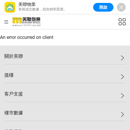
美聯物業
開啟
掌握成交數據，助您精明置業。
美聯信心指數
77.1
較上週
0.7%
較上月
-0.4%
(
03/08/2026
)
HKD
ft²
全港樓價指數
149.1
較上週
0%
較上月
0.4%
(
03/08/2026
)
An error occurred on client
港島樓價指數
157.4
較上週
-0.3%
較上月
-0.8%
(
03/08/2026
)
關於美聯
九龍樓價指數
156.4
較上週
-0.1%
較上月
0.3%
(
03/08/2026
)
美聯集團
搵樓
新界樓價指數
134.8
較上週
0.1%
較上月
0.9%
(
03/08/2026
)
投資者關係
美聯信心指數
77.1
較上週
0.7%
較上月
-0.4%
(
03/08/2026
)
集團動態
一手新盤
客戶支援
人才招募
二手盤
網站地圖
上車
自助放盤
樓市數據
減價
專業代理
低水
分行網絡
樓價指數