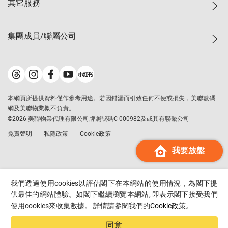
其它服務
美聯豪宅
查詢熱線
信心指數
獨家樓盤
聯絡我們
最新成交
屋苑專頁
租盤
集團成員/聯屬公司
按揭計算機
歷史成交
大灣區專頁
居屋專頁
負擔能力計算機
成交數據
樓市資訊
買賣流程
美聯物業
轉按計算機
屋苑成交排行榜
美聯精英會
鋑聯控股
*
繳款方式
地區百科
美聯慈善基金
美聯工商舖
*
本網頁所提供資料僅作參考用途。若因錯漏而引致任何不便或損失，美聯數碼
美善會
美聯中國
網及美聯物業概不負責。
地產代理管理協會
©
2026
美聯物業代理有限公司牌照號碼C-000982及或其有聯繫公司
美聯澳門
申報已遞交的購樓意向登記
免責聲明
私隱政策
Cookie政策
美聯金融集團
我要放盤
美聯移民顧問
美聯升學顧問
美聯測量師行
我們透過使用cookies以評估閣下在本網站的使用情況，為閣下提
香港置業
供最佳的網站體驗。如閣下繼續瀏覽本網站, 即表示閣下接受我們
使用cookies來收集數據。 詳情請參閱我們的
Cookie政策
。
經絡按揭
美聯會
同意