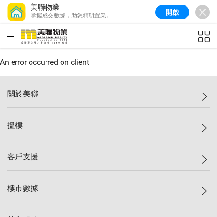
美聯物業
開啟
掌握成交數據，助您精明置業。
美聯信心指數
77.1
較上週
0.7%
較上月
-0.4%
(
03/08/2026
)
HKD
ft²
全港樓價指數
149.1
較上週
0%
較上月
0.4%
(
03/08/2026
)
An error occurred on client
港島樓價指數
157.4
較上週
-0.3%
較上月
-0.8%
(
03/08/2026
)
關於美聯
九龍樓價指數
156.4
較上週
-0.1%
較上月
0.3%
(
03/08/2026
)
美聯集團
搵樓
新界樓價指數
134.8
較上週
0.1%
較上月
0.9%
(
03/08/2026
)
投資者關係
美聯信心指數
77.1
較上週
0.7%
較上月
-0.4%
(
03/08/2026
)
集團動態
一手新盤
客戶支援
人才招募
二手盤
網站地圖
上車
自助放盤
樓市數據
減價
專業代理
低水
分行網絡
樓價指數