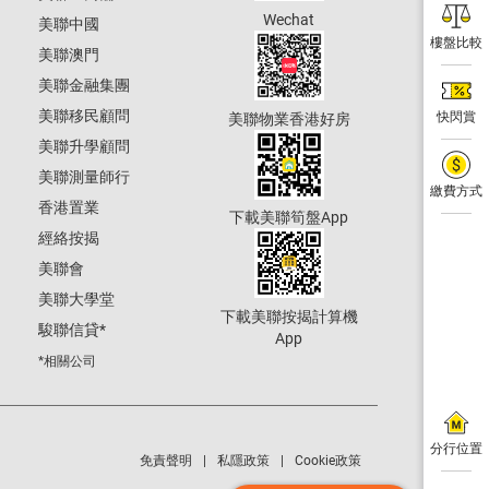
Wechat
美聯中國
樓盤比較
美聯澳門
美聯金融集團
美聯移民顧問
快閃賞
美聯物業香港好房
美聯升學顧問
美聯測量師行
繳費方式
香港置業
下載美聯筍盤App
經絡按揭
美聯會
美聯大學堂
下載美聯按揭計算機
駿聯信貸
*
App
*相關公司
分行位置
免責聲明
私隱政策
Cookie政策