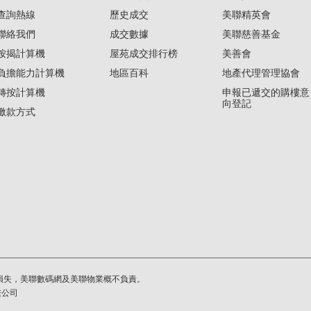
查詢熱線
歷史成交
美聯精英會
聯絡我們
成交數據
美聯慈善基金
按揭計算機
屋苑成交排行榜
美善會
負擔能力計算機
地區百科
地產代理管理協會
轉按計算機
申報已遞交的購樓意
向登記
繳款方式
損失，美聯數碼網及美聯物業概不負責。
繫公司