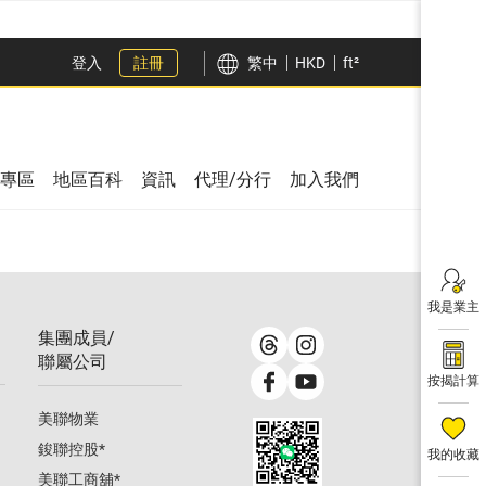
登入
註冊
繁中
HKD
ft²
專區
地區百科
資訊
代理/分行
加入我們
我是業主
集團成員/
聯屬公司
按揭計算
美聯物業
鋑聯控股
*
我的收藏
美聯工商舖
*