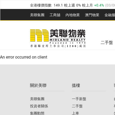
全港樓價指數
149.1
較上週
0%
較上月
0.4%
(
03/0
港島樓價指數
157.4
較上週
-0.3%
較上月
-0.8%
(
03
美聯集團
工商舖
內地物業
澳門物業
金融
九龍樓價指數
156.4
較上週
-0.1%
較上月
0.3%
(
03
美聯信心指數
77.1
較上週
0.7%
較上月
-0.4%
(
03/
新界樓價指數
134.8
較上週
0.1%
較上月
0.9%
(
0
全港樓價指數
149.1
較上週
0%
較上月
0.4%
(
03/0
美聯信心指數
77.1
較上週
0.7%
較上月
-0.4%
(
03/
二手盤
港島樓價指數
157.4
較上週
-0.3%
較上月
-0.8%
(
03
An error occurred on client
九龍樓價指數
156.4
較上週
-0.1%
較上月
0.3%
(
03
新界樓價指數
134.8
較上週
0.1%
較上月
0.9%
(
0
關於美聯
搵樓
美聯信心指數
77.1
較上週
0.7%
較上月
-0.4%
(
03/
美聯集團
一手新盤
投資者關係
二手盤
集團動態
上車