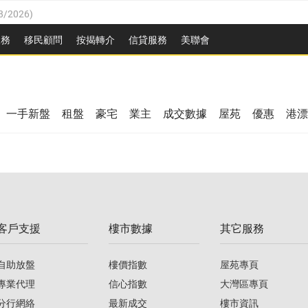
8/2026
)
/08/2026
)
服務
移民顧問
按揭轉介
信貸服務
美聯會
/08/2026
)
08/2026
)
3/08/2026
)
8/2026
)
08/2026
)
一手新盤
租盤
豪宅
業主
成交數據
屋苑
優惠
港漂
/08/2026
)
/08/2026
)
3/08/2026
)
客戶支援
樓市數據
其它服務
08/2026
)
自助放盤
樓價指數
屋苑專頁
專業代理
信心指數
大灣區專頁
分行網絡
最新成交
樓市資訊