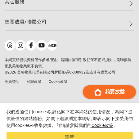
其它服務
美聯豪宅
查詢熱線
信心指數
獨家樓盤
聯絡我們
最新成交
屋苑專頁
租盤
集團成員/聯屬公司
按揭計算機
歷史成交
大灣區專頁
居屋專頁
負擔能力計算機
成交數據
樓市資訊
買賣流程
美聯物業
轉按計算機
屋苑成交排行榜
美聯精英會
鋑聯控股
*
繳款方式
地區百科
美聯慈善基金
美聯工商舖
*
本網頁所提供資料僅作參考用途。若因錯漏而引致任何不便或損失，美聯數碼
美善會
美聯中國
網及美聯物業概不負責。
地產代理管理協會
©
2026
美聯物業代理有限公司牌照號碼C-000982及或其有聯繫公司
美聯澳門
申報已遞交的購樓意向登記
免責聲明
私隱政策
Cookie政策
美聯金融集團
我要放盤
美聯移民顧問
美聯升學顧問
美聯測量師行
我們透過使用cookies以評估閣下在本網站的使用情況，為閣下提
香港置業
供最佳的網站體驗。如閣下繼續瀏覽本網站, 即表示閣下接受我們
使用cookies來收集數據。 詳情請參閱我們的
Cookie政策
。
經絡按揭
美聯會
同意