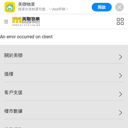
美聯物業
開啟
搜羅全港精選筍盤，一App即睇！
美聯信心指數
77.1
較上週
0.7%
較上月
-0.4%
(
03/08/2026
)
HKD
ft²
全港樓價指數
149.1
較上週
0%
較上月
0.4%
(
03/08/2026
)
An error occurred on client
港島樓價指數
157.4
較上週
-0.3%
較上月
-0.8%
(
03/08/2026
)
關於美聯
九龍樓價指數
156.4
較上週
-0.1%
較上月
0.3%
(
03/08/2026
)
美聯集團
搵樓
新界樓價指數
134.8
較上週
0.1%
較上月
0.9%
(
03/08/2026
)
投資者關係
美聯信心指數
77.1
較上週
0.7%
較上月
-0.4%
(
03/08/2026
)
集團動態
一手新盤
客戶支援
人才招募
二手盤
網站地圖
上車
自助放盤
樓市數據
減價
專業代理
低水
分行網絡
樓價指數