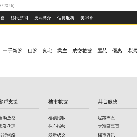
8/2026
)
/08/2026
)
服務
移民顧問
按揭轉介
信貸服務
美聯會
/08/2026
)
08/2026
)
3/08/2026
)
8/2026
)
08/2026
)
一手新盤
租盤
豪宅
業主
成交數據
屋苑
優惠
港漂
/08/2026
)
/08/2026
)
3/08/2026
)
客戶支援
樓市數據
其它服務
08/2026
)
自助放盤
樓價指數
屋苑專頁
專業代理
信心指數
大灣區專頁
分行網絡
最新成交
樓市資訊