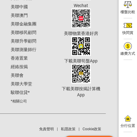
Wechat
美聯中國
樓盤比較
美聯澳門
美聯金融集團
美聯移民顧問
快閃賞
美聯物業香港好房
美聯升學顧問
美聯測量師行
繳費方式
香港置業
下載美聯筍盤App
經絡按揭
美聯會
美聯大學堂
下載美聯按揭計算機
駿聯信貸
*
App
*相關公司
分行位置
免責聲明
私隱政策
Cookie政策