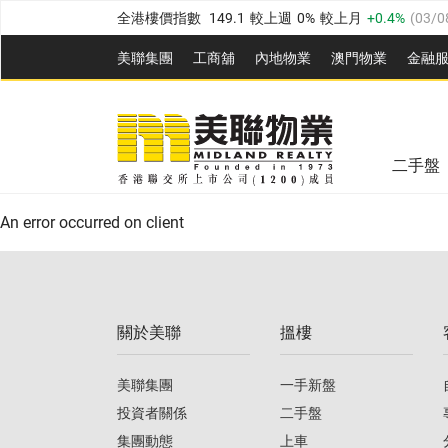
全港樓價指數
149.1
較上週
0%
較上月
0.4%
(
03/0
港島樓價指數
157.4
較上週
-0.3%
較上月
-0.8%
(
03
美聯集團
工商舖
內地物業
澳門物業
金融
九龍樓價指數
156.4
較上週
-0.1%
較上月
0.3%
(
03
美聯信心指數
77.1
較上週
0.7%
較上月
-0.4%
(
03/
新界樓價指數
134.8
較上週
0.1%
較上月
0.9%
(
0
全港樓價指數
149.1
較上週
0%
較上月
0.4%
(
03/0
美聯信心指數
77.1
較上週
0.7%
較上月
-0.4%
(
03/
二手盤
港島樓價指數
157.4
較上週
-0.3%
較上月
-0.8%
(
03
An error occurred on client
九龍樓價指數
156.4
較上週
-0.1%
較上月
0.3%
(
03
新界樓價指數
134.8
較上週
0.1%
較上月
0.9%
(
0
關於美聯
搵樓
美聯信心指數
77.1
較上週
0.7%
較上月
-0.4%
(
03/
美聯集團
一手新盤
投資者關係
二手盤
集團動態
上車