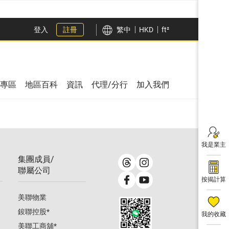
登入
註冊
繁中
HKD
ft²
專區
地區百科
資訊
代理/分行
加入我們
我是業主
集團成員/
聯屬公司
按揭計算
美聯物業
鋑聯控股
*
我的收藏
美聯工商舖
*