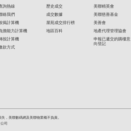
查詢熱線
歷史成交
美聯精英會
聯絡我們
成交數據
美聯慈善基金
按揭計算機
屋苑成交排行榜
美善會
負擔能力計算機
地區百科
地產代理管理協會
轉按計算機
申報已遞交的購樓意
向登記
繳款方式
損失，美聯數碼網及美聯物業概不負責。
繫公司