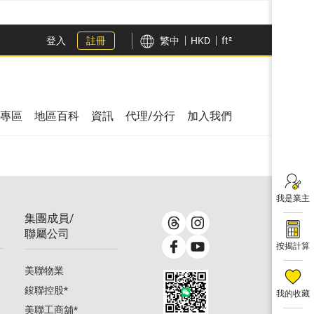
登入
註冊
繁中
HKD
ft²
專區
地區百科
資訊
代理/分行
加入我們
我是業主
集團成員/
聯屬公司
按揭計算
美聯物業
鋑聯控股
*
我的收藏
美聯工商舖
*