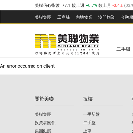
美聯信心指數
77.1
較上週
0.7%
較上月
-0.4%
(
03/
全港樓價指數
149.1
較上週
0%
較上月
0.4%
(
03/0
美聯集團
工商舖
內地物業
澳門物業
金融
港島樓價指數
157.4
較上週
-0.3%
較上月
-0.8%
(
03
美聯信心指數
77.1
較上週
0.7%
較上月
-0.4%
(
03/
九龍樓價指數
156.4
較上週
-0.1%
較上月
0.3%
(
03
全港樓價指數
149.1
較上週
0%
較上月
0.4%
(
03/0
新界樓價指數
134.8
較上週
0.1%
較上月
0.9%
(
0
二手盤
美聯信心指數
77.1
較上週
0.7%
較上月
-0.4%
(
03/
港島樓價指數
157.4
較上週
-0.3%
較上月
-0.8%
(
03
An error occurred on client
九龍樓價指數
156.4
較上週
-0.1%
較上月
0.3%
(
03
新界樓價指數
134.8
較上週
0.1%
較上月
0.9%
(
0
關於美聯
搵樓
美聯信心指數
77.1
較上週
0.7%
較上月
-0.4%
(
03/
美聯集團
一手新盤
投資者關係
二手盤
集團動態
上車