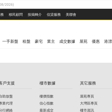
08/2026
)
8/2026
)
服務
移民顧問
按揭轉介
信貸服務
美聯會
/08/2026
)
08/2026
)
/08/2026
)
8/2026
)
3/08/2026
)
一手新盤
租盤
豪宅
業主
成交數據
屋苑
優惠
港漂
08/2026
)
/08/2026
)
/08/2026
)
3/08/2026
)
客戶支援
樓市數據
其它服務
08/2026
)
自助放盤
樓價指數
屋苑專頁
專業代理
信心指數
大灣區專頁
分行網絡
最新成交
樓市資訊