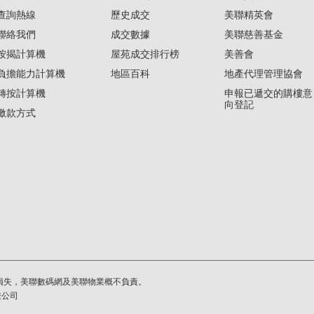
查詢熱線
歷史成交
美聯精英會
聯絡我們
成交數據
美聯慈善基金
按揭計算機
屋苑成交排行榜
美善會
負擔能力計算機
地區百科
地產代理管理協會
轉按計算機
申報已遞交的購樓意
向登記
繳款方式
損失，美聯數碼網及美聯物業概不負責。
繫公司