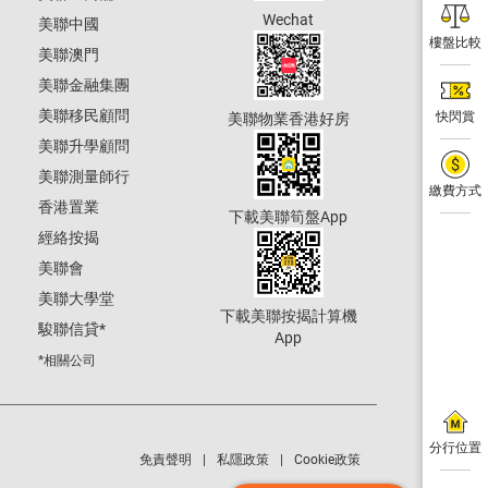
Wechat
美聯中國
樓盤比較
美聯澳門
美聯金融集團
美聯移民顧問
快閃賞
美聯物業香港好房
美聯升學顧問
美聯測量師行
繳費方式
香港置業
下載美聯筍盤App
經絡按揭
美聯會
美聯大學堂
下載美聯按揭計算機
駿聯信貸
*
App
*相關公司
分行位置
免責聲明
私隱政策
Cookie政策