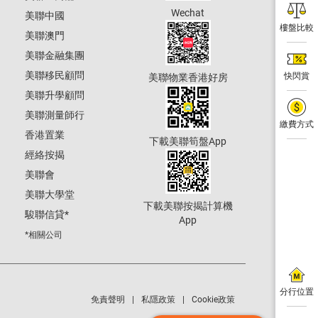
Wechat
美聯中國
樓盤比較
美聯澳門
美聯金融集團
美聯移民顧問
快閃賞
美聯物業香港好房
美聯升學顧問
美聯測量師行
繳費方式
香港置業
下載美聯筍盤App
經絡按揭
美聯會
美聯大學堂
下載美聯按揭計算機
駿聯信貸
*
App
*相關公司
分行位置
免責聲明
私隱政策
Cookie政策