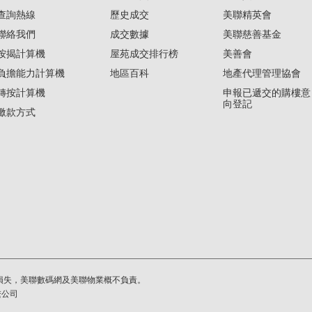
查詢熱線
歷史成交
美聯精英會
聯絡我們
成交數據
美聯慈善基金
按揭計算機
屋苑成交排行榜
美善會
負擔能力計算機
地區百科
地產代理管理協會
轉按計算機
申報已遞交的購樓意
向登記
繳款方式
損失，美聯數碼網及美聯物業概不負責。
繫公司