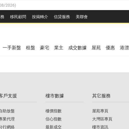
08/2026
)
8/2026
)
服務
移民顧問
按揭轉介
信貸服務
美聯會
/08/2026
)
08/2026
)
/08/2026
)
8/2026
)
3/08/2026
)
一手新盤
租盤
豪宅
業主
成交數據
屋苑
優惠
港漂
08/2026
)
/08/2026
)
/08/2026
)
3/08/2026
)
客戶支援
樓市數據
其它服務
08/2026
)
自助放盤
樓價指數
屋苑專頁
專業代理
信心指數
大灣區專頁
分行網絡
最新成交
樓市資訊