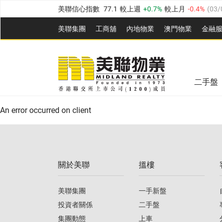
美聯信心指數
77.1
較上週
0.7%
較上月
-0.4%
(
03/
全港樓價指數
149.1
較上週
0%
較上月
0.4%
(
03/0
美聯集團
工商舖
內地物業
澳門物業
金融
港島樓價指數
157.4
較上週
-0.3%
較上月
-0.8%
(
03
美聯信心指數
77.1
較上週
0.7%
較上月
-0.4%
(
03/
九龍樓價指數
156.4
較上週
-0.1%
較上月
0.3%
(
03
全港樓價指數
149.1
較上週
0%
較上月
0.4%
(
03/0
新界樓價指數
134.8
較上週
0.1%
較上月
0.9%
(
0
二手盤
美聯信心指數
77.1
較上週
0.7%
較上月
-0.4%
(
03/
港島樓價指數
157.4
較上週
-0.3%
較上月
-0.8%
(
03
An error occurred on client
九龍樓價指數
156.4
較上週
-0.1%
較上月
0.3%
(
03
新界樓價指數
134.8
較上週
0.1%
較上月
0.9%
(
0
關於美聯
搵樓
美聯信心指數
77.1
較上週
0.7%
較上月
-0.4%
(
03/
美聯集團
一手新盤
投資者關係
二手盤
集團動態
上車