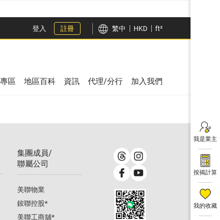
登入
註冊
繁中
HKD
ft²
專區
地區百科
資訊
代理/分行
加入我們
我是業主
集團成員/
聯屬公司
按揭計算
美聯物業
鋑聯控股
*
我的收藏
美聯工商舖
*