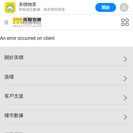
美聯物業
開啟
掌握成交數據，助您精明置業。
美聯信心指數
77.1
較上週
0.7%
較上月
-0.4%
(
03/08/2026
)
HKD
ft²
全港樓價指數
149.1
較上週
0%
較上月
0.4%
(
03/08/2026
)
An error occurred on client
港島樓價指數
157.4
較上週
-0.3%
較上月
-0.8%
(
03/08/2026
)
關於美聯
九龍樓價指數
156.4
較上週
-0.1%
較上月
0.3%
(
03/08/2026
)
美聯集團
搵樓
新界樓價指數
134.8
較上週
0.1%
較上月
0.9%
(
03/08/2026
)
投資者關係
美聯信心指數
77.1
較上週
0.7%
較上月
-0.4%
(
03/08/2026
)
集團動態
一手新盤
客戶支援
人才招募
二手盤
網站地圖
上車
自助放盤
樓市數據
減價
專業代理
低水
分行網絡
樓價指數