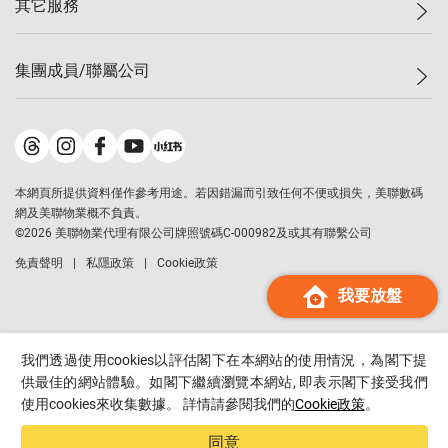
其它服務
美聯豪宅
查詢熱線
信心指數
獨家樓盤
聯絡我們
最新成交
屋苑專頁
租盤
集團成員/聯屬公司
按揭計算機
歷史成交
大灣區專頁
居屋專頁
負擔能力計算機
成交數據
樓市資訊
買賣流程
美聯物業
轉按計算機
屋苑成交排行榜
美聯精英會
鋑聯控股
*
繳款方式
地區百科
美聯慈善基金
美聯工商舖
*
本網頁所提供資料僅作參考用途。若因錯漏而引致任何不便或損失，美聯數碼
美善會
美聯中國
網及美聯物業概不負責。
地產代理管理協會
©
2026
美聯物業代理有限公司牌照號碼C-000982及或其有聯繫公司
美聯澳門
申報已遞交的購樓意向登記
免責聲明
私隱政策
Cookie政策
美聯金融集團
我要放盤
美聯移民顧問
美聯升學顧問
美聯測量師行
我們透過使用cookies以評估閣下在本網站的使用情況，為閣下提
香港置業
供最佳的網站體驗。如閣下繼續瀏覽本網站, 即表示閣下接受我們
使用cookies來收集數據。 詳情請參閱我們的
Cookie政策
。
經絡按揭
美聯會
同意