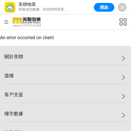
美聯物業
開啟
掌握成交數據，助您精明置業。
美聯信心指數
77.1
較上週
0.7%
較上月
-0.4%
(
03/08/2026
)
HKD
ft²
全港樓價指數
149.1
較上週
0%
較上月
0.4%
(
03/08/2026
)
An error occurred on client
港島樓價指數
157.4
較上週
-0.3%
較上月
-0.8%
(
03/08/2026
)
關於美聯
九龍樓價指數
156.4
較上週
-0.1%
較上月
0.3%
(
03/08/2026
)
美聯集團
搵樓
新界樓價指數
134.8
較上週
0.1%
較上月
0.9%
(
03/08/2026
)
投資者關係
美聯信心指數
77.1
較上週
0.7%
較上月
-0.4%
(
03/08/2026
)
集團動態
一手新盤
客戶支援
人才招募
二手盤
網站地圖
上車
自助放盤
樓市數據
減價
專業代理
低水
分行網絡
樓價指數