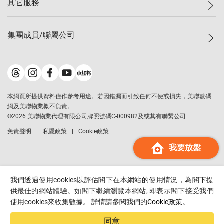
其它服務
美聯豪宅
查詢熱線
信心指數
獨家樓盤
聯絡我們
最新成交
屋苑專頁
租盤
集團成員/聯屬公司
按揭計算機
歷史成交
大灣區專頁
居屋專頁
負擔能力計算機
成交數據
樓市資訊
買賣流程
美聯物業
轉按計算機
屋苑成交排行榜
美聯精英會
鋑聯控股
*
繳款方式
地區百科
美聯慈善基金
美聯工商舖
*
本網頁所提供資料僅作參考用途。若因錯漏而引致任何不便或損失，美聯數碼
美善會
美聯中國
網及美聯物業概不負責。
地產代理管理協會
©
2026
美聯物業代理有限公司牌照號碼C-000982及或其有聯繫公司
美聯澳門
申報已遞交的購樓意向登記
免責聲明
私隱政策
Cookie政策
美聯金融集團
我要放盤
美聯移民顧問
美聯升學顧問
美聯測量師行
我們透過使用cookies以評估閣下在本網站的使用情況，為閣下提
香港置業
供最佳的網站體驗。如閣下繼續瀏覽本網站, 即表示閣下接受我們
使用cookies來收集數據。 詳情請參閱我們的
Cookie政策
。
經絡按揭
美聯會
同意