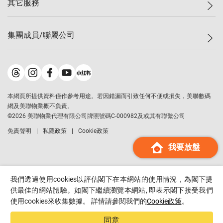
其它服務
美聯豪宅
查詢熱線
信心指數
獨家樓盤
聯絡我們
最新成交
屋苑專頁
租盤
集團成員/聯屬公司
按揭計算機
歷史成交
大灣區專頁
居屋專頁
負擔能力計算機
成交數據
樓市資訊
買賣流程
美聯物業
轉按計算機
屋苑成交排行榜
美聯精英會
鋑聯控股
*
繳款方式
地區百科
美聯慈善基金
美聯工商舖
*
本網頁所提供資料僅作參考用途。若因錯漏而引致任何不便或損失，美聯數碼
美善會
美聯中國
網及美聯物業概不負責。
地產代理管理協會
©
2026
美聯物業代理有限公司牌照號碼C-000982及或其有聯繫公司
美聯澳門
申報已遞交的購樓意向登記
免責聲明
私隱政策
Cookie政策
美聯金融集團
我要放盤
美聯移民顧問
美聯升學顧問
美聯測量師行
我們透過使用cookies以評估閣下在本網站的使用情況，為閣下提
香港置業
供最佳的網站體驗。如閣下繼續瀏覽本網站, 即表示閣下接受我們
使用cookies來收集數據。 詳情請參閱我們的
Cookie政策
。
經絡按揭
美聯會
同意