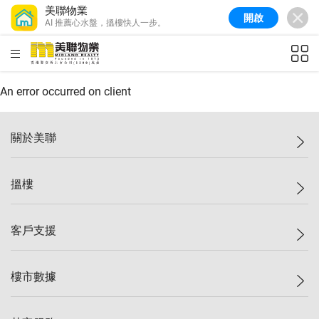
美聯物業
開啟
AI 推薦心水盤，搵樓快人一步。
美聯信心指數
77.1
較上週
0.7%
較上月
-0.4%
(
03/08/2026
)
HKD
ft²
全港樓價指數
149.1
較上週
0%
較上月
0.4%
(
03/08/2026
)
An error occurred on client
港島樓價指數
157.4
較上週
-0.3%
較上月
-0.8%
(
03/08/2026
)
關於美聯
九龍樓價指數
156.4
較上週
-0.1%
較上月
0.3%
(
03/08/2026
)
美聯集團
搵樓
新界樓價指數
134.8
較上週
0.1%
較上月
0.9%
(
03/08/2026
)
投資者關係
美聯信心指數
77.1
較上週
0.7%
較上月
-0.4%
(
03/08/2026
)
集團動態
一手新盤
客戶支援
人才招募
二手盤
網站地圖
上車
自助放盤
樓市數據
減價
專業代理
低水
分行網絡
樓價指數