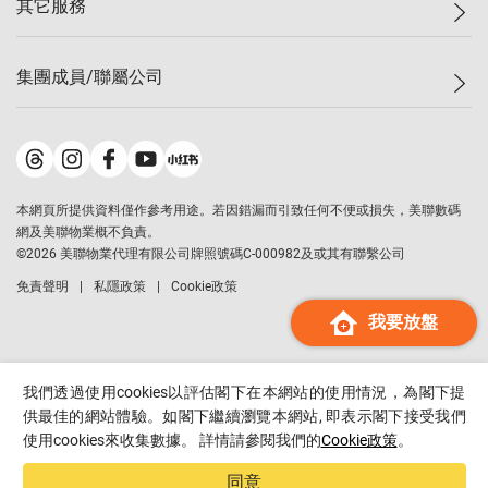
其它服務
美聯豪宅
查詢熱線
信心指數
獨家樓盤
聯絡我們
最新成交
屋苑專頁
租盤
集團成員/聯屬公司
按揭計算機
歷史成交
大灣區專頁
居屋專頁
負擔能力計算機
成交數據
樓市資訊
買賣流程
美聯物業
轉按計算機
屋苑成交排行榜
美聯精英會
鋑聯控股
*
繳款方式
地區百科
美聯慈善基金
美聯工商舖
*
本網頁所提供資料僅作參考用途。若因錯漏而引致任何不便或損失，美聯數碼
美善會
美聯中國
網及美聯物業概不負責。
地產代理管理協會
©
2026
美聯物業代理有限公司牌照號碼C-000982及或其有聯繫公司
美聯澳門
申報已遞交的購樓意向登記
免責聲明
私隱政策
Cookie政策
美聯金融集團
我要放盤
美聯移民顧問
美聯升學顧問
美聯測量師行
我們透過使用cookies以評估閣下在本網站的使用情況，為閣下提
香港置業
供最佳的網站體驗。如閣下繼續瀏覽本網站, 即表示閣下接受我們
使用cookies來收集數據。 詳情請參閱我們的
Cookie政策
。
經絡按揭
美聯會
同意