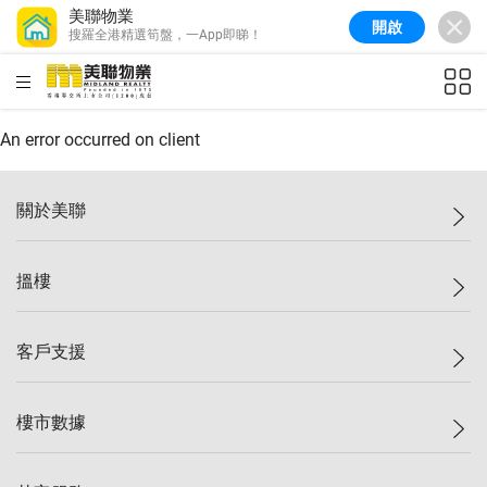
美聯物業
開啟
搜羅全港精選筍盤，一App即睇！
美聯信心指數
77.1
較上週
0.7%
較上月
-0.4%
(
03/08/2026
)
HKD
ft²
全港樓價指數
149.1
較上週
0%
較上月
0.4%
(
03/08/2026
)
An error occurred on client
港島樓價指數
157.4
較上週
-0.3%
較上月
-0.8%
(
03/08/2026
)
關於美聯
九龍樓價指數
156.4
較上週
-0.1%
較上月
0.3%
(
03/08/2026
)
美聯集團
搵樓
新界樓價指數
134.8
較上週
0.1%
較上月
0.9%
(
03/08/2026
)
投資者關係
美聯信心指數
77.1
較上週
0.7%
較上月
-0.4%
(
03/08/2026
)
集團動態
一手新盤
客戶支援
人才招募
二手盤
網站地圖
上車
自助放盤
樓市數據
減價
專業代理
低水
分行網絡
樓價指數