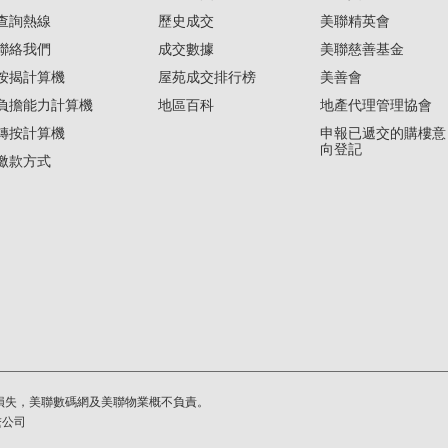
查詢熱線
歷史成交
美聯精英會
聯絡我們
成交數據
美聯慈善基金
按揭計算機
屋苑成交排行榜
美善會
負擔能力計算機
地區百科
地產代理管理協會
轉按計算機
申報已遞交的購樓意
向登記
繳款方式
損失，美聯數碼網及美聯物業概不負責。
繫公司