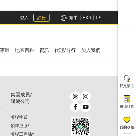
登入
註冊
繁中
HKD
ft²
專區
地區百科
資訊
代理/分行
加入我們
我是業主
集團成員/
聯屬公司
按揭計算
美聯物業
鋑聯控股
*
我的收藏
美聯工商舖
*