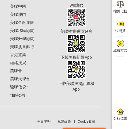
Wechat
美聯中國
樓盤比較
美聯澳門
美聯金融集團
美聯移民顧問
快閃賞
美聯物業香港好房
美聯升學顧問
美聯測量師行
繳費方式
香港置業
下載美聯筍盤App
經絡按揭
美聯會
美聯大學堂
下載美聯按揭計算機
駿聯信貸
*
App
*相關公司
分行位置
免責聲明
私隱政策
Cookie政策