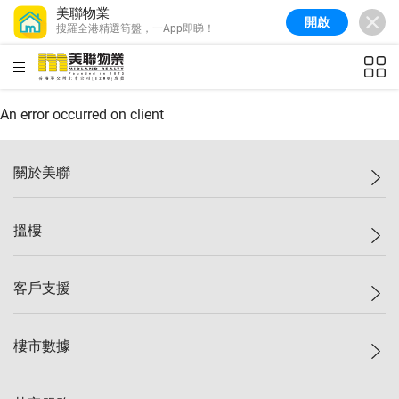
美聯物業
開啟
搜羅全港精選筍盤，一App即睇！
美聯信心指數
77.1
較上週
0.7%
較上月
-0.4%
(
03/08/2026
)
HKD
ft²
全港樓價指數
149.1
較上週
0%
較上月
0.4%
(
03/08/2026
)
An error occurred on client
港島樓價指數
157.4
較上週
-0.3%
較上月
-0.8%
(
03/08/2026
)
關於美聯
九龍樓價指數
156.4
較上週
-0.1%
較上月
0.3%
(
03/08/2026
)
美聯集團
搵樓
新界樓價指數
134.8
較上週
0.1%
較上月
0.9%
(
03/08/2026
)
投資者關係
美聯信心指數
77.1
較上週
0.7%
較上月
-0.4%
(
03/08/2026
)
集團動態
一手新盤
客戶支援
人才招募
二手盤
網站地圖
上車
自助放盤
樓市數據
減價
專業代理
低水
分行網絡
樓價指數