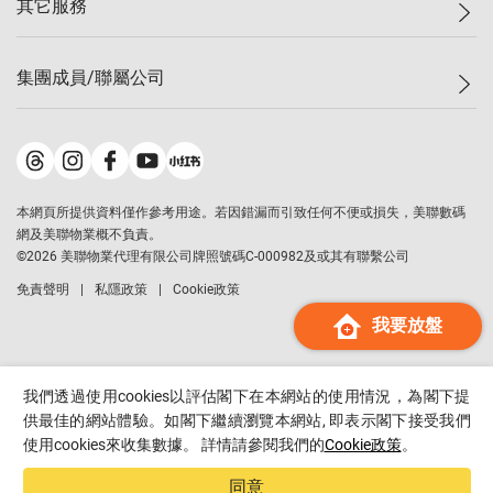
其它服務
美聯豪宅
查詢熱線
信心指數
獨家樓盤
聯絡我們
最新成交
屋苑專頁
租盤
集團成員/聯屬公司
按揭計算機
歷史成交
大灣區專頁
居屋專頁
負擔能力計算機
成交數據
樓市資訊
買賣流程
美聯物業
轉按計算機
屋苑成交排行榜
美聯精英會
鋑聯控股
*
繳款方式
地區百科
美聯慈善基金
美聯工商舖
*
本網頁所提供資料僅作參考用途。若因錯漏而引致任何不便或損失，美聯數碼
美善會
美聯中國
網及美聯物業概不負責。
地產代理管理協會
©
2026
美聯物業代理有限公司牌照號碼C-000982及或其有聯繫公司
美聯澳門
申報已遞交的購樓意向登記
免責聲明
私隱政策
Cookie政策
美聯金融集團
我要放盤
美聯移民顧問
美聯升學顧問
美聯測量師行
我們透過使用cookies以評估閣下在本網站的使用情況，為閣下提
香港置業
供最佳的網站體驗。如閣下繼續瀏覽本網站, 即表示閣下接受我們
使用cookies來收集數據。 詳情請參閱我們的
Cookie政策
。
經絡按揭
美聯會
同意