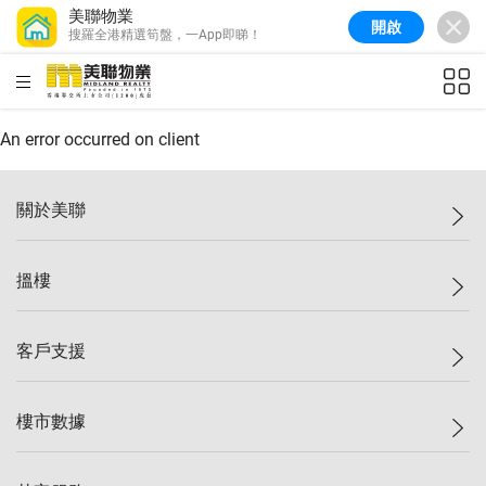
美聯物業
開啟
搜羅全港精選筍盤，一App即睇！
美聯信心指數
77.1
較上週
0.7%
較上月
-0.4%
(
03/08/2026
)
HKD
ft²
全港樓價指數
149.1
較上週
0%
較上月
0.4%
(
03/08/2026
)
An error occurred on client
港島樓價指數
157.4
較上週
-0.3%
較上月
-0.8%
(
03/08/2026
)
關於美聯
九龍樓價指數
156.4
較上週
-0.1%
較上月
0.3%
(
03/08/2026
)
美聯集團
搵樓
新界樓價指數
134.8
較上週
0.1%
較上月
0.9%
(
03/08/2026
)
投資者關係
美聯信心指數
77.1
較上週
0.7%
較上月
-0.4%
(
03/08/2026
)
集團動態
一手新盤
客戶支援
人才招募
二手盤
網站地圖
上車
自助放盤
樓市數據
減價
專業代理
低水
分行網絡
樓價指數