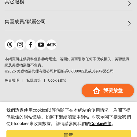
其它服務
美聯豪宅
查詢熱線
信心指數
獨家樓盤
聯絡我們
最新成交
屋苑專頁
租盤
集團成員/聯屬公司
按揭計算機
歷史成交
大灣區專頁
居屋專頁
負擔能力計算機
成交數據
樓市資訊
買賣流程
美聯物業
轉按計算機
屋苑成交排行榜
美聯精英會
鋑聯控股
*
繳款方式
地區百科
美聯慈善基金
美聯工商舖
*
本網頁所提供資料僅作參考用途。若因錯漏而引致任何不便或損失，美聯數碼
美善會
美聯中國
網及美聯物業概不負責。
地產代理管理協會
©
2026
美聯物業代理有限公司牌照號碼C-000982及或其有聯繫公司
美聯澳門
申報已遞交的購樓意向登記
免責聲明
私隱政策
Cookie政策
美聯金融集團
我要放盤
美聯移民顧問
美聯升學顧問
美聯測量師行
我們透過使用cookies以評估閣下在本網站的使用情況，為閣下提
香港置業
供最佳的網站體驗。如閣下繼續瀏覽本網站, 即表示閣下接受我們
使用cookies來收集數據。 詳情請參閱我們的
Cookie政策
。
經絡按揭
美聯會
同意